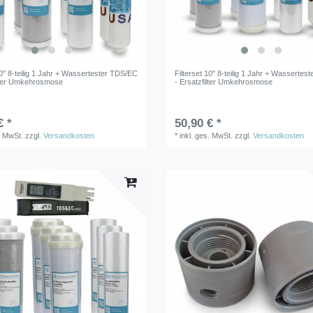
10" 8-teilig 1 Jahr + Wassertester TDS/EC
Filterset 10" 8-teilig 1 Jahr + Wasserte
ilter Umkehrosmose
- Ersatzfilter Umkehrosmose
€ *
50,90 € *
. MwSt.
zzgl.
Versandkosten
*
inkl. ges. MwSt.
zzgl.
Versandkosten