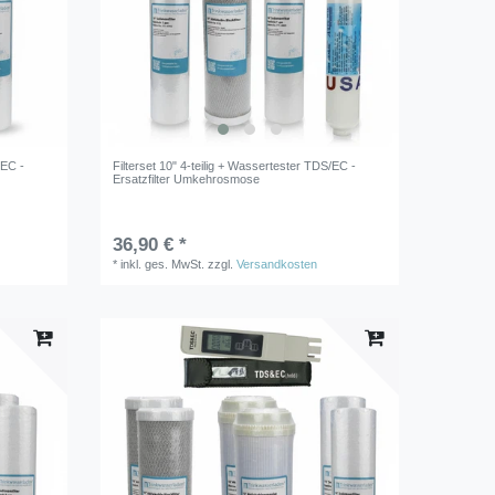
/EC -
Filterset 10" 4-teilig + Wassertester TDS/EC -
Ersatzfilter Umkehrosmose
36,90 € *
*
inkl. ges. MwSt.
zzgl.
Versandkosten