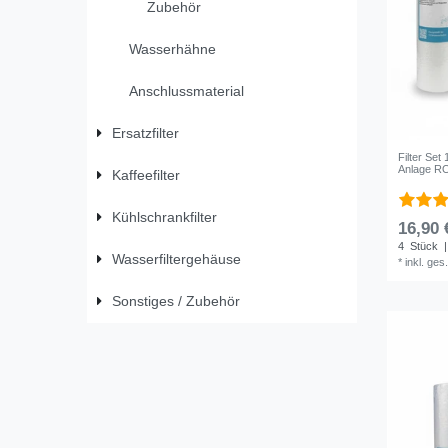
Zubehör
Wasserhähne
Anschlussmaterial
Ersatzfilter
Filter Set
Anlage RO
Kaffeefilter
Kühlschrankfilter
16,90 
4
Stück
|
Wasserfiltergehäuse
*
inkl. ges
Sonstiges / Zubehör