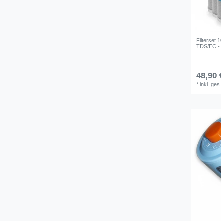
Filterset 
TDS/EC - 
48,90 
*
inkl. ges