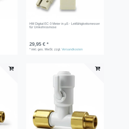
HM Digital EC-3 Meter in µS - Leitfähigkeitsmesser
für Umkehrosmose
29,95 € *
*
inkl. ges. MwSt.
zzgl.
Versandkosten