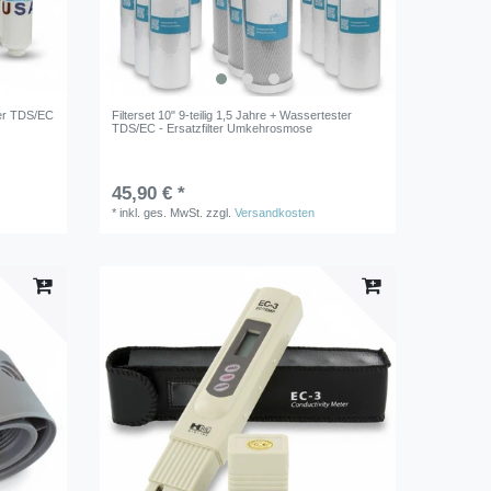
ster TDS/EC
Filterset 10" 9-teilig 1,5 Jahre + Wassertester
TDS/EC - Ersatzfilter Umkehrosmose
45,90 € *
*
inkl. ges. MwSt.
zzgl.
Versandkosten