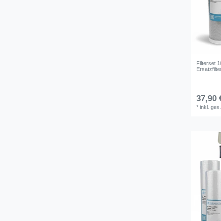
Filterset 
Ersatzfil
37,90 
*
inkl. ges