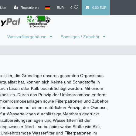
lden
Registrieren
EUR
0
0,00 EUR
Wasserfiltergehäuse
Sonstiges / Zubehör
selixier, die Grundlage unseres gesamten Organismus.
ualität hat, können sich Keime und Schadstoffe in
h Eisen oder Kalk beeinträchtigt werden. Mit einem
nzheitlich. Durch das Prinzip der Umkehrosmose entfernt
, Umkehrosmoseanlagen sowie Filterpatronen und Zubehör
r basieren auf einem natürlichen Prinzip, der Osmose,
 für Wasserteilchen durchlässige Membran gedrückt.
aufbereitungsanlagen und Wasserfiltern ist der
gswasser filtert - so beispielsweise Stoffe wie Blei,
: Umkehrosmose Wasserfilter und Filterpatronen im