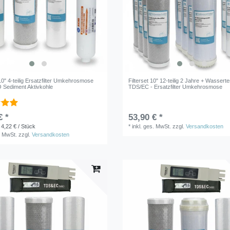
 10" 4-teilig Ersatzfilter Umkehrosmose
Filterset 10" 12-teilig 2 Jahre + Wasserte
 Sediment Aktivkohle
TDS/EC - Ersatzfilter Umkehrosmose
€ *
53,90 € *
 4,22 € / Stück
*
inkl. ges. MwSt.
zzgl.
Versandkosten
. MwSt.
zzgl.
Versandkosten