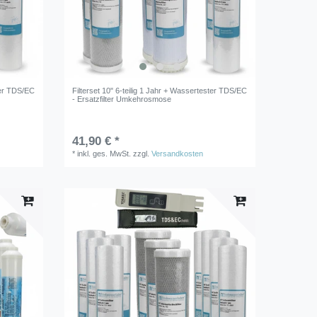
ster TDS/EC
Filterset 10" 6-teilig 1 Jahr + Wassertester TDS/EC
- Ersatzfilter Umkehrosmose
41,90 € *
*
inkl. ges. MwSt.
zzgl.
Versandkosten