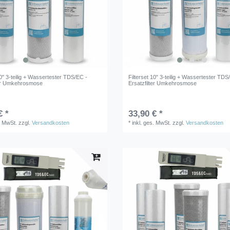
10" 3-teilig + Wassertester TDS/EC -
Filterset 10" 3-teilig + Wassertester TDS
ter Umkehrosmose
Ersatzfilter Umkehrosmose
€ *
33,90 € *
. MwSt.
zzgl.
Versandkosten
*
inkl. ges. MwSt.
zzgl.
Versandkosten