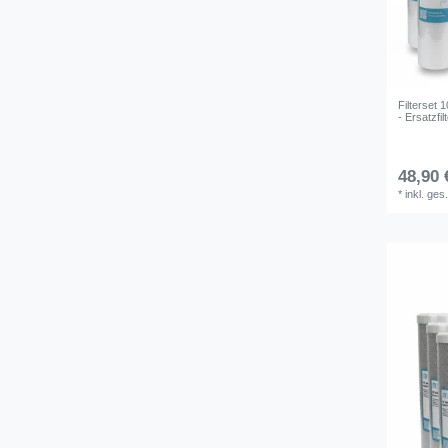
Filterset 
- Ersatzf
48,90 
*
inkl. ges