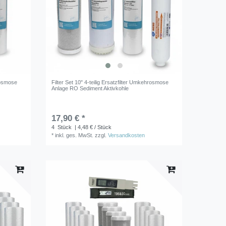
hrosmose
Filter Set 10" 4-teilig Ersatzfilter Umkehrosmose
Anlage RO Sediment Aktivkohle
17,90 € *
4
Stück
| 4,48 € / Stück
*
inkl. ges. MwSt.
zzgl.
Versandkosten