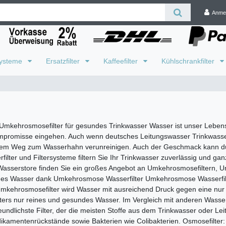
Anme
systeme
Ersatzfilter
Kaffeefilter
Kühlschrankfilter
 Umkehrosmosefilter für gesundes Trinkwasser Wasser ist unser Leben
mpromisse eingehen. Auch wenn deutsches Leitungswasser Trinkwasserq
dem Weg zum Wasserhahn verunreinigen. Auch der Geschmack kann durc
lter und Filtersysteme filtern Sie Ihr Trinkwasser zuverlässig und ga
em Wasserstore finden Sie ein großes Angebot an Umkehrosmosefiltern
es Wasser dank Umkehrosmose Wasserfilter Umkehrosmose Wasserfilte
 Umkehrosmosefilter wird Wasser mit ausreichend Druck gegen eine nur
ters nur reines und gesundes Wasser. Im Vergleich mit anderen Wasser
dlichste Filter, der die meisten Stoffe aus dem Trinkwasser oder Leitun
edikamentenrückstände sowie Bakterien wie Colibakterien. Osmosefilter