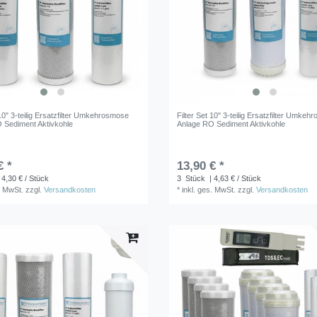
 10" 3-teilig Ersatzfilter Umkehrosmose
Filter Set 10" 3-teilig Ersatzfilter Umke
 Sediment Aktivkohle
Anlage RO Sediment Aktivkohle
€ *
13,90 € *
 4,30 € / Stück
3
Stück
| 4,63 € / Stück
. MwSt.
zzgl.
Versandkosten
*
inkl. ges. MwSt.
zzgl.
Versandkosten