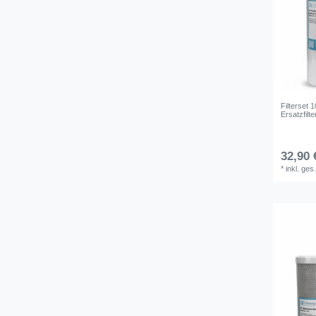
Filterset 
Ersatzfil
32,90 
*
inkl. ges