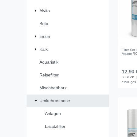
Alvito
Brita
Eisen
Kalk
Filter Set
Anlage RO
Aquaristik
12,90 
Reisefilter
3
Stück
|
*
inkl. ges
Mischbettharz
Umkehrosmose
Anlagen
Ersatzfilter