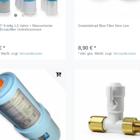
10" 9-teilig 1,5 Jahre + Wassertester
Gewindekopf Blue Filter New Line
Ersatzfilter Umkehrosmose
€ *
8,90 € *
. MwSt.
zzgl.
Versandkosten
*
inkl. ges. MwSt.
zzgl.
Versandkosten