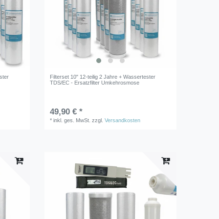
ster
Filterset 10" 12-teilig 2 Jahre + Wassertester
TDS/EC - Ersatzfilter Umkehrosmose
49,90 € *
*
inkl. ges. MwSt.
zzgl.
Versandkosten