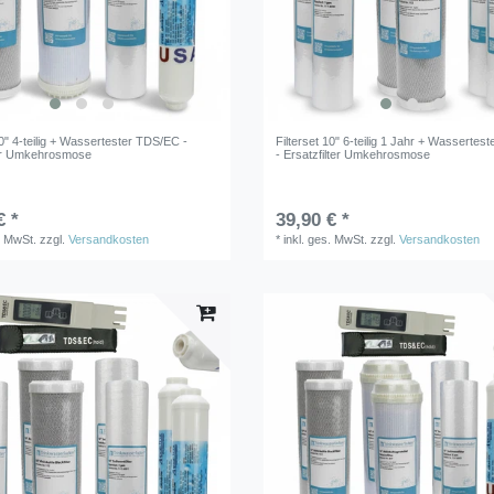
10" 4-teilig + Wassertester TDS/EC -
Filterset 10" 6-teilig 1 Jahr + Wasserte
ter Umkehrosmose
- Ersatzfilter Umkehrosmose
€ *
39,90 € *
. MwSt.
zzgl.
Versandkosten
*
inkl. ges. MwSt.
zzgl.
Versandkosten