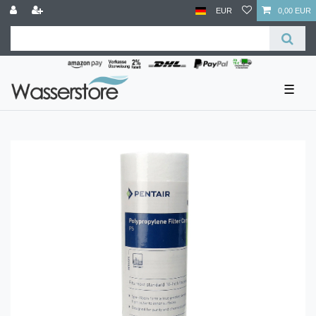
EUR
0,00 EUR
☰