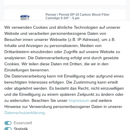
Pentair / Pentek EP-10 Carbon Block Filter
Cartridge 9-3/4" - 5 µm
Wir verwenden Cookies und ähnliche Technologien auf unserer
Website und verarbeiten personenbezogene Daten von
19,90 € *
Besucher:innen unserer Webseite (z.B. IP-Adresse), um z.B.
In den Warenkorb
Inhalte und Anzeigen zu personalisieren, Medien von
*
inkl. ges. MwSt.
zzgl.
Versandkosten
Drittanbietern einzubinden oder Zugriffe auf unsere Website zu
analysieren. Die Datenverarbeitung erfolgt erst durch gesetzte
Cookies. Wir teilen diese Daten mit Dritten, die wir in den
Einstellungen benennen.
Die Datenverarbeitung kann mit Einwilligung oder aufgrund eines
berechtigten Interesses erfolgen. Die Zustimmung kann erteilt
Impressum
Daten­schutz­erklärung
AGB
oder abgelehnt werden. Es besteht das Recht, nicht einzuwilligen
und die Einwilligung zu einem späteren Zeitpunkt zu ändern oder
zu widerrufen. Beachten Sie unser
Impressum
und weitere
Barrierefreiheitserklärung
Widerrufs­recht
Hinweise zur Verwendung personenbezogener Daten in unserer
Daten­schutz­erklärung
.
Kontakt
Vertrag widerrufen
Essenziell
Statistik