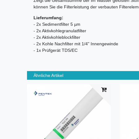
Zeigt die Gesamtsumme der im Wasser gelösten Stoffe
können Sie die Filterleistung der verbauten Filterele
Lieferumfang:
- 2x Sedimentfilter 5 µm
- 2x Aktivkohlegranulatfilter
- 2x Aktivkohleblockfilter
- 2x Kohle Nachfilter mit 1/4" Innengewinde
- 1x Prüfgerät TDS/EC
Ähnliche Artikel