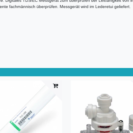
. Digitales TDS/EC Messgerät zum überprüfen der Leitfähigkeit von i
mente fachmännisch überprüfen. Messgerät wird im Lederetui geliefert.