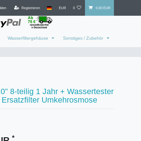
lden
Registrieren
EUR
0
0,00 EUR
Wasserfiltergehäuse
Sonstiges / Zubehör
10" 8-teilig 1 Jahr + Wassertester
 Ersatzfilter Umkehrosmose
*
EUR