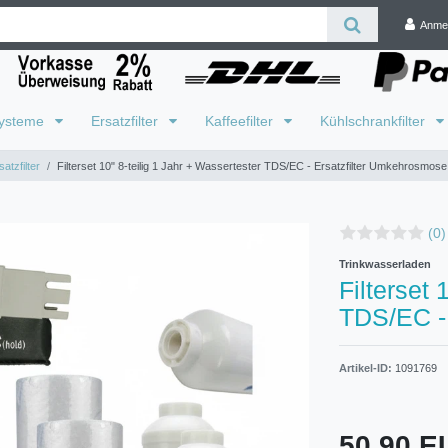
Anme
systeme
Ersatzfilter
Kaffeefilter
Kühlschrankfilter
atzfilter
Filterset 10" 8-teilig 1 Jahr + Wassertester TDS/EC - Ersatzfilter Umkehrosmose
(0)
Trinkwasserladen
Filterset 
TDS/EC -
Artikel-ID:
1091769
50,90 