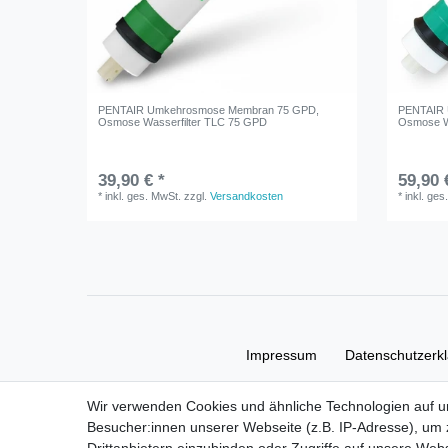
PENTAIR Umkehrosmose Membran 75 GPD,
PENTAIR 
Osmose Wasserfilter TLC 75 GPD
Osmose W
39,90 € *
59,90 
*
inkl. ges. MwSt.
zzgl.
Versandkosten
*
inkl. ges
Impressum
Daten­schutz­erk
Wir verwenden Cookies und ähnliche Technologien auf 
Besucher:innen unserer Webseite (z.B. IP-Adresse), um z