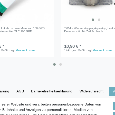
Umkehrosmose Membran 100 GPD,
TWaLa Wasserstopper, Aquastop, Leaki
asserfilter TLC 100 GPD
Detector - für 1/4 Zoll Schlauch
€ *
10,90 € *
. MwSt.
zzgl.
Versandkosten
*
inkl. ges. MwSt.
zzgl.
Versandkosten
lärung
AGB
Barrierefreiheitserklärung
Widerrufs­recht
V
unserer Website und verarbeiten personenbezogene Daten von
Versand- & Zahlungsbedingungen
.B. Inhalte und Anzeigen zu personalisieren, Medien von