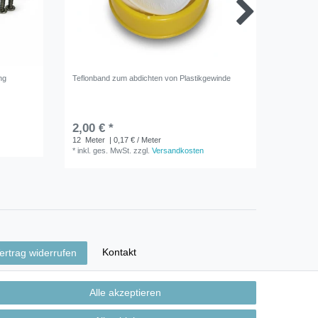
ng
Teflonband zum abdichten von Plastikgewinde
Filmtec
2,00 € *
ab 42,
*
inkl. ge
12
Meter
| 0,17 € / Meter
*
inkl. ges. MwSt.
zzgl.
Versandkosten
Kontakt
ertrag widerrufen
Alle akzeptieren