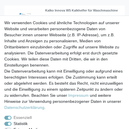
Kalko Innova WS Kalkhelfer für Waschmaschine
Wir verwenden Cookies und ähnliche Technologien auf unserer
Website und verarbeiten personenbezogene Daten von
13,90 € *
Besucher:innen unserer Webseite (z.B. IP-Adresse), um z.B.
In den Warenkorb
Inhalte und Anzeigen zu personalisieren, Medien von
Drittanbietern einzubinden oder Zugriffe auf unsere Website zu
*
inkl. ges. MwSt.
zzgl.
Versandkosten
analysieren. Die Datenverarbeitung erfolgt erst durch gesetzte
Cookies. Wir teilen diese Daten mit Dritten, die wir in den
Einstellungen benennen.
Die Datenverarbeitung kann mit Einwilligung oder aufgrund eines
berechtigten Interesses erfolgen. Die Zustimmung kann erteilt
Impressum
Daten­schutz­erklärung
AGB
oder abgelehnt werden. Es besteht das Recht, nicht einzuwilligen
und die Einwilligung zu einem späteren Zeitpunkt zu ändern oder
zu widerrufen. Beachten Sie unser
Impressum
und weitere
Barrierefreiheitserklärung
Widerrufs­recht
Hinweise zur Verwendung personenbezogener Daten in unserer
Daten­schutz­erklärung
.
Kontakt
Vertrag widerrufen
Essenziell
Statistik