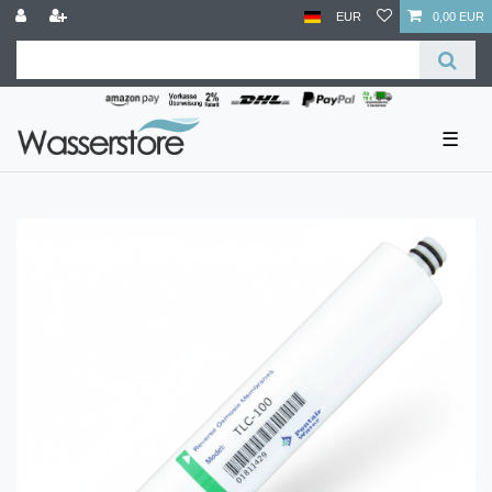
EUR
0,00 EUR
☰