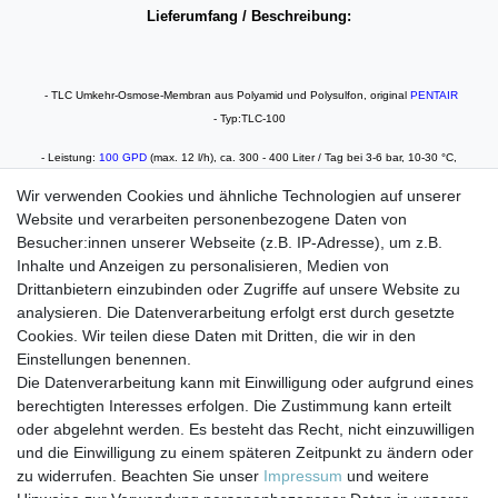
Lieferumfang / Beschreibung:
- TL
C Umkehr-Osmose-Membran aus Polyamid und Polysulfon, original
PENTAIR
- Typ:TLC-100
-
Leistung:
100 GPD
(max. 12 l/h), ca. 300 - 400 Liter / Tag bei 3-6 bar, 10-30 °C,
250 mg/l GSG
Wir verwenden Cookies und ähnliche Technologien auf unserer
Website und verarbeiten personenbezogene Daten von
- Rückhalte-Rate /
Filter-Leistung:
bis zu 99 %
(min. 95 %) bei 3-6
bar, 10-30 °C,
Besucher:innen unserer Webseite (z.B. IP-Adresse), um z.B.
250 mg/l GSG
Inhalte und Anzeigen zu personalisieren, Medien von
Drittanbietern einzubinden oder Zugriffe auf unsere Website zu
analysieren. Die Datenverarbeitung erfolgt erst durch gesetzte
Cookies. Wir teilen diese Daten mit Dritten, die wir in den
Einstellungen benennen.
Die Datenverarbeitung kann mit Einwilligung oder aufgrund eines
berechtigten Interesses erfolgen. Die Zustimmung kann erteilt
Impressum
Daten­schutz­erklärung
AGB
oder abgelehnt werden. Es besteht das Recht, nicht einzuwilligen
und die Einwilligung zu einem späteren Zeitpunkt zu ändern oder
zu widerrufen. Beachten Sie unser
Impressum
und weitere
Barrierefreiheitserklärung
Widerrufs­recht