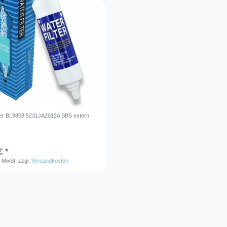
ter BL9808 5231JA2012A SBS extern
€ *
. MwSt.
zzgl.
Versandkosten