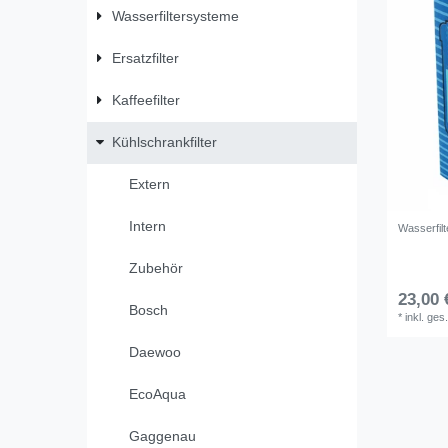
Wasserfiltersysteme
Ersatzfilter
Kaffeefilter
Kühlschrankfilter
Extern
Intern
Wasserfil
Zubehör
23,00 
Bosch
*
inkl. ges
Daewoo
EcoAqua
Gaggenau