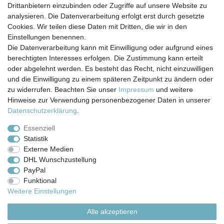
*
inkl. ges. MwSt.
zzgl.
Versandkosten
Drittanbietern einzubinden oder Zugriffe auf unsere Website zu
analysieren. Die Datenverarbeitung erfolgt erst durch gesetzte
Cookies. Wir teilen diese Daten mit Dritten, die wir in den
Einstellungen benennen.
Die Datenverarbeitung kann mit Einwilligung oder aufgrund eines
berechtigten Interesses erfolgen. Die Zustimmung kann erteilt
Impressum
Daten­schutz­erklärung
AGB
oder abgelehnt werden. Es besteht das Recht, nicht einzuwilligen
und die Einwilligung zu einem späteren Zeitpunkt zu ändern oder
zu widerrufen. Beachten Sie unser
Impressum
und weitere
Barrierefreiheitserklärung
Widerrufs­recht
Hinweise zur Verwendung personenbezogener Daten in unserer
Daten­schutz­erklärung
.
Kontakt
Vertrag widerrufen
Essenziell
Statistik
Externe Medien
Versand- & Zahlungsbedingungen
DHL Wunschzustellung
PayPal
Funktional
© Copyright 2026 | Alle Rechte vorbehalten.
Weitere Einstellungen
Alle akzeptieren