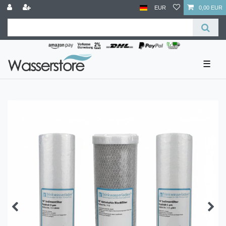
EUR
0,00 EUR
☰