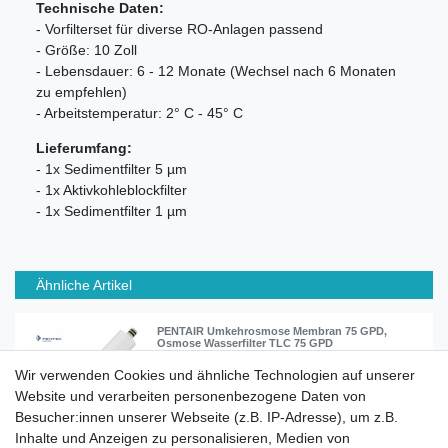
Technische Daten:
- Vorfilterset für diverse RO-Anlagen passend
- Größe: 10 Zoll
- Lebensdauer: 6 - 12 Monate (Wechsel nach 6 Monaten
zu empfehlen)
- Arbeitstemperatur: 2° C - 45° C
Lieferumfang:
- 1x Sedimentfilter 5 µm
- 1x Aktivkohleblockfilter
- 1x Sedimentfilter 1 µm
Ähnliche Artikel
PENTAIR Umkehrosmose Membran 75 GPD,
Osmose Wasserfilter TLC 75 GPD
Wir verwenden Cookies und ähnliche Technologien auf unserer
Website und verarbeiten personenbezogene Daten von
39,90 € *
Besucher:innen unserer Webseite (z.B. IP-Adresse), um z.B.
In den Warenkorb
Inhalte und Anzeigen zu personalisieren, Medien von