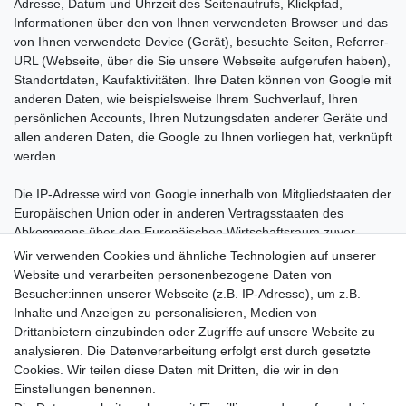
Adresse, Datum und Uhrzeit des Seitenaufrufs, Klickpfad,
Informationen über den von Ihnen verwendeten Browser und das
von Ihnen verwendete Device (Gerät), besuchte Seiten, Referrer-
URL (Webseite, über die Sie unsere Webseite aufgerufen haben),
Standortdaten, Kaufaktivitäten.
Ihre Daten können von Google mit
anderen Daten, wie beispielsweise Ihrem Suchverlauf, Ihren
persönlichen Accounts, Ihren Nutzungsdaten anderer Geräte und
allen anderen Daten, die Google zu Ihnen vorliegen hat, verknüpft
werden.
Die IP-Adresse wird von Google innerhalb von Mitgliedstaaten der
Europäischen Union oder in anderen Vertragsstaaten des
Abkommens über den Europäischen Wirtschaftsraum zuvor
gekürzt.
Wir verwenden Cookies und ähnliche Technologien auf unserer
Website und verarbeiten personenbezogene Daten von
Die Verarbeitung Ihrer personenbezogenen Daten erfolgt mit Ihrer
Besucher:innen unserer Webseite (z.B. IP-Adresse), um z.B.
Einwilligung auf Grundlage des Art. 6 Abs. 1 lit. a DSGVO. Sie
Inhalte und Anzeigen zu personalisieren, Medien von
können die Einwilligung jederzeit widerrufen, ohne dass die
Drittanbietern einzubinden oder Zugriffe auf unsere Website zu
Rechtmäßigkeit der aufgrund der Einwilligung bis zum Widerruf
analysieren. Die Datenverarbeitung erfolgt erst durch gesetzte
erfolgten Verarbeitung berührt wird.
Cookies. Wir teilen diese Daten mit Dritten, die wir in den
Einstellungen benennen.
Die dadurch erzeugten Informationen über Ihre Benutzung dieser