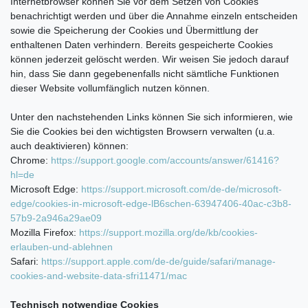
Internetbrowser können Sie vor dem Setzen von Cookies
benachrichtigt werden und über die Annahme einzeln entscheiden
sowie die Speicherung der Cookies und Übermittlung der
enthaltenen Daten verhindern. Bereits gespeicherte Cookies
können jederzeit gelöscht werden. Wir weisen Sie jedoch darauf
hin, dass Sie dann gegebenenfalls nicht sämtliche Funktionen
dieser Website vollumfänglich nutzen können.
Unter den nachstehenden Links können Sie sich informieren, wie
Sie die Cookies bei den wichtigsten Browsern verwalten (u.a.
auch deaktivieren) können:
Chrome:
https://support.google.com/accounts/answer/61416?
hl=de
Microsoft Edge:
https://support.microsoft.com/de-de/microsoft-
edge/cookies-in-microsoft-edge-lB6schen-63947406-40ac-c3b8-
57b9-2a946a29ae09
Mozilla Firefox:
https://support.mozilla.org/de/kb/cookies-
erlauben-und-ablehnen
Safari:
https://support.apple.com/de-de/guide/safari/manage-
cookies-and-website-data-sfri11471/mac
Technisch notwendige Cookies