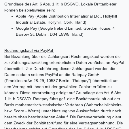
Grundlage des Art. 6 Abs. 1 lit. b DSGVO. Lokale Drittanbieter
können beispielsweise sein:
Apple Pay (Apple Distribution International Ltd., Hollyhill
Industrial Estate, Hollyhill, Cork, Irland)
Google Pay (Google Ireland Limited, Gordon House, 4
Barrow St, Dublin, D04 E5W5, Irland)
Rechnungskauf via PayPal
Bei Bezahlung über die Zahlungsart Rechnungskauf werden die
zur Zahlungsabwicklung erforderlichen Daten zunächst an PayPal
übermittelt. Zur Durchführung dieser Zahlungsart werden die
Daten sodann seitens PayPal an die Ratepay GmbH
(Franklinstraße 28-29, 10587 Berlin; "Ratepay") übermittelt um
den Vertrag mit Ihnen mit der gewählten Zahlart erfüllen zu
können. Diese Verarbeitung erfolgt auf Grundlage des Art. 6 Abs.
1 lit. b DSGVO. Ratepay führt ggf. eine Bonitätsauskunft auf der
Basis mathematisch-statistischer Verfahren (Wahrscheinlichkeits-
bzw. Score - Werte) unter Nutzung von Auskunfteien durch nach
bereits oben beschriebenen Ablauf. Die Datenverarbeitung dient
dem Zweck der Bonitätsprüfung für eine Vertragsanbahnung. Die
Verarbeitung erfolgt auf Grundlage des Art. 6 Abs. 1 lit. f DSGVO