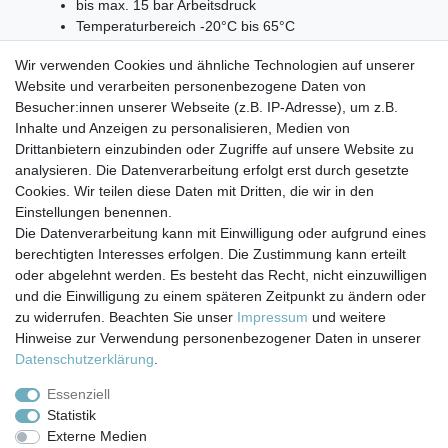
bis max. 15 bar Arbeitsdruck
Temperaturbereich -20°C bis 65°C
ein 1/4" Rohrmaß/Schlauchmaß entspricht ca. 6,4
Wir verwenden Cookies und ähnliche Technologien auf unserer
mm Außendurchmesser
Website und verarbeiten personenbezogene Daten von
Lieferumfang:
Besucher:innen unserer Webseite (z.B. IP-Adresse), um z.B.
Inhalte und Anzeigen zu personalisieren, Medien von
10 Meter Osmoseschlauch 1/4" in Schwarz
Drittanbietern einzubinden oder Zugriffe auf unsere Website zu
analysieren. Die Datenverarbeitung erfolgt erst durch gesetzte
Cookies. Wir teilen diese Daten mit Dritten, die wir in den
Einstellungen benennen.
Die Datenverarbeitung kann mit Einwilligung oder aufgrund eines
berechtigten Interesses erfolgen. Die Zustimmung kann erteilt
Impressum
Daten­schutz­erklärung
AGB
oder abgelehnt werden. Es besteht das Recht, nicht einzuwilligen
und die Einwilligung zu einem späteren Zeitpunkt zu ändern oder
zu widerrufen. Beachten Sie unser
Impressum
und weitere
Barrierefreiheitserklärung
Widerrufs­recht
Hinweise zur Verwendung personenbezogener Daten in unserer
Daten­schutz­erklärung
.
Kontakt
Vertrag widerrufen
Essenziell
Statistik
Externe Medien
Versand- & Zahlungsbedingungen