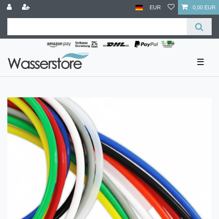
EUR
0,00 EUR
☰