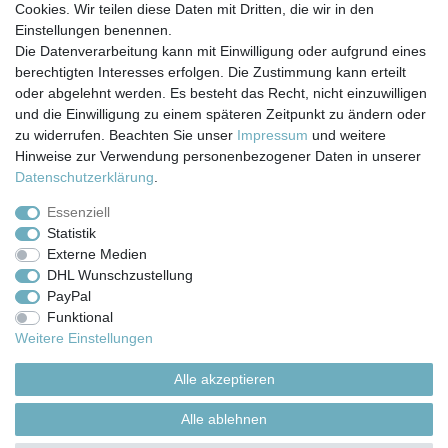
Cookies. Wir teilen diese Daten mit Dritten, die wir in den
Einstellungen benennen.
Die Datenverarbeitung kann mit Einwilligung oder aufgrund eines
berechtigten Interesses erfolgen. Die Zustimmung kann erteilt
Impressum
Daten­schutz­erklärung
AGB
oder abgelehnt werden. Es besteht das Recht, nicht einzuwilligen
und die Einwilligung zu einem späteren Zeitpunkt zu ändern oder
zu widerrufen. Beachten Sie unser
Impressum
und weitere
Barrierefreiheitserklärung
Widerrufs­recht
Hinweise zur Verwendung personenbezogener Daten in unserer
Daten­schutz­erklärung
.
Kontakt
Vertrag widerrufen
Essenziell
Statistik
Externe Medien
Versand- & Zahlungsbedingungen
DHL Wunschzustellung
PayPal
Funktional
© Copyright 2026 | Alle Rechte vorbehalten.
Weitere Einstellungen
Alle akzeptieren
Alle ablehnen