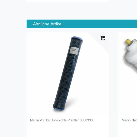
Ähnliche Artikel
Merlin Vorfilter Aktivkohle Prefilter 3038333
Merlin Nac