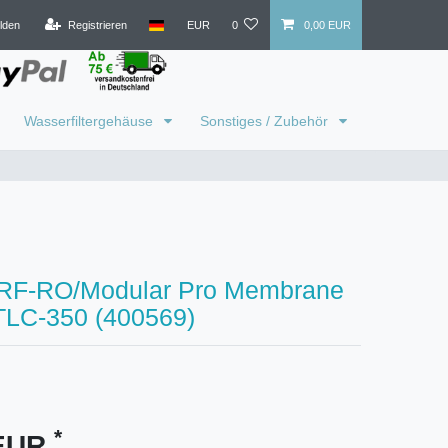
lden
Registrieren
EUR
0
0,00 EUR
Wasserfiltergehäuse
Sonstiges / Zubehör
PRF-RO/Modular Pro Membrane
TLC-350 (400569)
*
 EUR