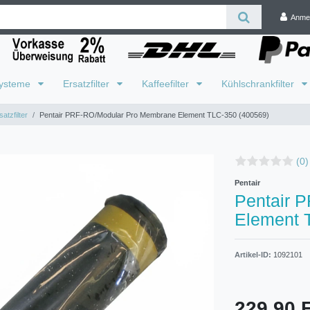
Anme
systeme
Ersatzfilter
Kaffeefilter
Kühlschrankfilter
atzfilter
Pentair PRF-RO/Modular Pro Membrane Element TLC-350 (400569)
(0)
Pentair
Pentair 
Element 
Artikel-ID:
1092101
229,90