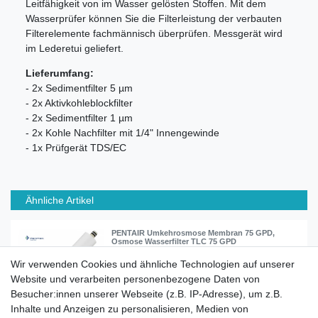
Leitfähigkeit von im Wasser gelösten Stoffen. Mit dem
Wasserprüfer können Sie die Filterleistung der verbauten
Filterelemente fachmännisch überprüfen. Messgerät wird
im Lederetui geliefert.
Lieferumfang:
- 2x Sedimentfilter 5 µm
- 2x Aktivkohleblockfilter
- 2x Sedimentfilter 1 µm
- 2x Kohle Nachfilter mit 1/4" Innengewinde
- 1x Prüfgerät TDS/EC
Ähnliche Artikel
PENTAIR Umkehrosmose Membran 75 GPD,
Osmose Wasserfilter TLC 75 GPD
Wir verwenden Cookies und ähnliche Technologien auf unserer
Website und verarbeiten personenbezogene Daten von
39,90 € *
Besucher:innen unserer Webseite (z.B. IP-Adresse), um z.B.
In den Warenkorb
Inhalte und Anzeigen zu personalisieren, Medien von