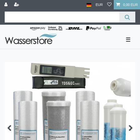
EUR
0,00 EUR
☰