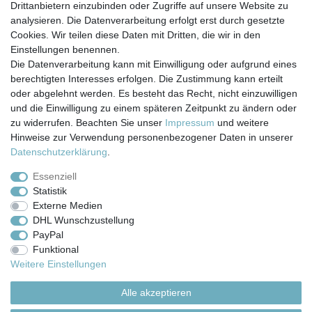
*
inkl. ges. MwSt.
zzgl.
Versandkosten
Drittanbietern einzubinden oder Zugriffe auf unsere Website zu
analysieren. Die Datenverarbeitung erfolgt erst durch gesetzte
Cookies. Wir teilen diese Daten mit Dritten, die wir in den
Einstellungen benennen.
Die Datenverarbeitung kann mit Einwilligung oder aufgrund eines
berechtigten Interesses erfolgen. Die Zustimmung kann erteilt
Impressum
Daten­schutz­erklärung
AGB
oder abgelehnt werden. Es besteht das Recht, nicht einzuwilligen
und die Einwilligung zu einem späteren Zeitpunkt zu ändern oder
zu widerrufen. Beachten Sie unser
Impressum
und weitere
Barrierefreiheitserklärung
Widerrufs­recht
Hinweise zur Verwendung personenbezogener Daten in unserer
Daten­schutz­erklärung
.
Kontakt
Vertrag widerrufen
Essenziell
Statistik
Externe Medien
Versand- & Zahlungsbedingungen
DHL Wunschzustellung
PayPal
Funktional
© Copyright 2026 | Alle Rechte vorbehalten.
Weitere Einstellungen
Alle akzeptieren