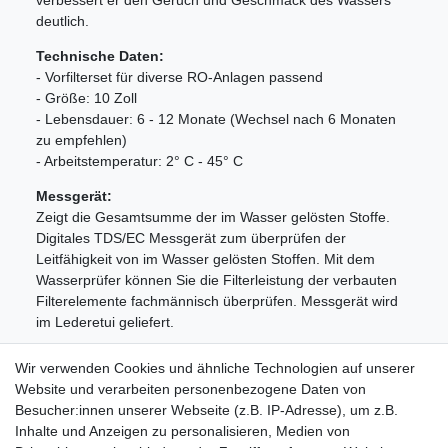
verbessert er den Geruch und Geschmack des Wassers
deutlich.
Technische Daten:
- Vorfilterset für diverse RO-Anlagen passend
- Größe: 10 Zoll
- Lebensdauer: 6 - 12 Monate (Wechsel nach 6 Monaten
zu empfehlen)
- Arbeitstemperatur: 2° C - 45° C
Messgerät:
Zeigt die Gesamtsumme der im Wasser gelösten Stoffe.
Digitales TDS/EC Messgerät zum überprüfen der
Leitfähigkeit von im Wasser gelösten Stoffen. Mit dem
Wasserprüfer können Sie die Filterleistung der verbauten
Filterelemente fachmännisch überprüfen. Messgerät wird
im Lederetui geliefert.
Lieferumfang:
Wir verwenden Cookies und ähnliche Technologien auf unserer
- 4x Sedimentfilter 5 µm
Website und verarbeiten personenbezogene Daten von
- 4x Aktivkohlegranulatfilter
Besucher:innen unserer Webseite (z.B. IP-Adresse), um z.B.
- 4x Aktivkohleblockfilter
Inhalte und Anzeigen zu personalisieren, Medien von
- 1x Prüfgerät TDS/EC