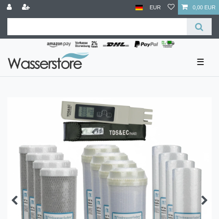
EUR
0,00 EUR
☰