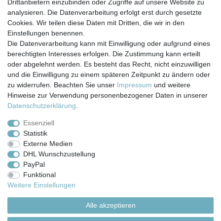
Drittanbietern einzubinden oder Zugriffe auf unsere Website zu
analysieren. Die Datenverarbeitung erfolgt erst durch gesetzte
Cookies. Wir teilen diese Daten mit Dritten, die wir in den
Einstellungen benennen.
Die Datenverarbeitung kann mit Einwilligung oder aufgrund eines
berechtigten Interesses erfolgen. Die Zustimmung kann erteilt
Impressum
Daten­schutz­erklärung
AGB
oder abgelehnt werden. Es besteht das Recht, nicht einzuwilligen
und die Einwilligung zu einem späteren Zeitpunkt zu ändern oder
zu widerrufen. Beachten Sie unser
Impressum
und weitere
Barrierefreiheitserklärung
Widerrufs­recht
Hinweise zur Verwendung personenbezogener Daten in unserer
Daten­schutz­erklärung
.
Kontakt
Vertrag widerrufen
Essenziell
Statistik
Externe Medien
Versand- & Zahlungsbedingungen
DHL Wunschzustellung
PayPal
Funktional
© Copyright 2026 | Alle Rechte vorbehalten.
Weitere Einstellungen
Alle akzeptieren