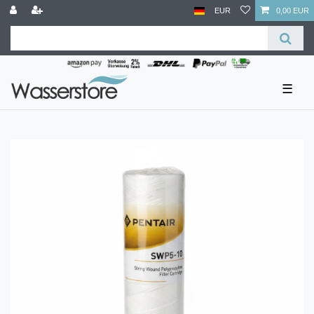
EUR
0,00 EUR
☰