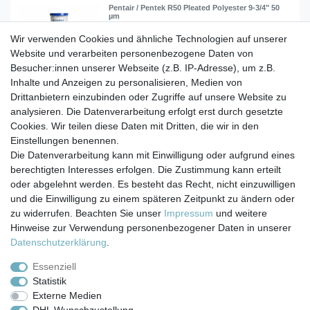
Pentair / Pentek R50 Pleated Polyester 9-3/4" 50
µm
Wir verwenden Cookies und ähnliche Technologien auf unserer
Website und verarbeiten personenbezogene Daten von
17,90 € *
Besucher:innen unserer Webseite (z.B. IP-Adresse), um z.B.
In den Warenkorb
Inhalte und Anzeigen zu personalisieren, Medien von
*
inkl. ges. MwSt.
zzgl.
Versandkosten
Drittanbietern einzubinden oder Zugriffe auf unsere Website zu
analysieren. Die Datenverarbeitung erfolgt erst durch gesetzte
Cookies. Wir teilen diese Daten mit Dritten, die wir in den
Einstellungen benennen.
Die Datenverarbeitung kann mit Einwilligung oder aufgrund eines
berechtigten Interesses erfolgen. Die Zustimmung kann erteilt
Impressum
Daten­schutz­erklärung
AGB
oder abgelehnt werden. Es besteht das Recht, nicht einzuwilligen
und die Einwilligung zu einem späteren Zeitpunkt zu ändern oder
zu widerrufen. Beachten Sie unser
Impressum
und weitere
Barrierefreiheitserklärung
Widerrufs­recht
Hinweise zur Verwendung personenbezogener Daten in unserer
Daten­schutz­erklärung
.
Kontakt
Vertrag widerrufen
Essenziell
Statistik
Externe Medien
Versand- & Zahlungsbedingungen