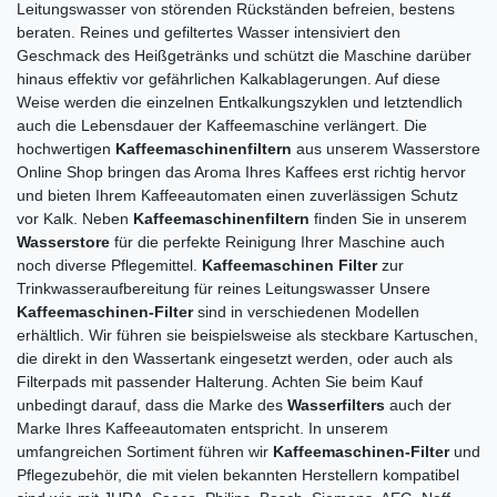
Leitungswasser von störenden Rückständen befreien, bestens
beraten. Reines und gefiltertes Wasser intensiviert den
Geschmack des Heißgetränks und schützt die Maschine darüber
hinaus effektiv vor gefährlichen Kalkablagerungen. Auf diese
Weise werden die einzelnen Entkalkungszyklen und letztendlich
auch die Lebensdauer der Kaffeemaschine verlängert. Die
hochwertigen
Kaffeemaschinenfiltern
aus unserem Wasserstore
Online Shop bringen das Aroma Ihres Kaffees erst richtig hervor
und bieten Ihrem Kaffeeautomaten einen zuverlässigen Schutz
vor Kalk. Neben
Kaffeemaschinenfiltern
finden Sie in unserem
Wasserstore
für die perfekte Reinigung Ihrer Maschine auch
noch diverse Pflegemittel.
Kaffeemaschinen Filter
zur
Trinkwasseraufbereitung für reines Leitungswasser Unsere
Kaffeemaschinen-Filter
sind in verschiedenen Modellen
erhältlich. Wir führen sie beispielsweise als steckbare Kartuschen,
die direkt in den Wassertank eingesetzt werden, oder auch als
Filterpads mit passender Halterung. Achten Sie beim Kauf
unbedingt darauf, dass die Marke des
Wasserfilters
auch der
Marke Ihres Kaffeeautomaten entspricht. In unserem
umfangreichen Sortiment führen wir
Kaffeemaschinen-Filter
und
Pflegezubehör, die mit vielen bekannten Herstellern kompatibel