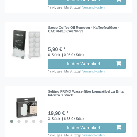
*
inkl. ges. MwSt.
zzgl.
Versandkosten
Saeco Coffee Oil Remover - Kaffeefettlöser -
CAC704/10 CA6704/99
5,90 € *
6
Stück
| 0,98 € / Stück
In den Warenkorb
*
inkl. ges. MwSt.
zzgl.
Versandkosten
Seltino PRIMO Wasserfilter kompatibel zu Brita
Intenza 3 Stück
19,90 € *
3
Stück
| 6,63 € / Stück
In den Warenkorb
*
inkl. ges. MwSt.
zzgl.
Versandkosten