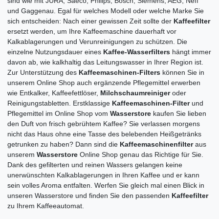
sind wie mit JURA, Saeco, Philips, Bosch, Siemens, AEG, Neff
und Gaggenau. Egal für welches Modell oder welche Marke Sie
sich entscheiden: Nach einer gewissen Zeit sollte der
Kaffeefilter
ersetzt werden, um Ihre Kaffeemaschine dauerhaft vor
Kalkablagerungen und Verunreinigungen zu schützen. Die
einzelne Nutzungsdauer eines
Kaffee-Wasserfilters
hängt immer
davon ab, wie kalkhaltig das Leitungswasser in Ihrer Region ist.
Zur Unterstützung des
Kaffeemaschinen-Filters
können Sie in
unserem Online Shop auch ergänzende Pflegemittel erwerben
wie Entkalker, Kaffeefettlöser,
Milchschaumreiniger
oder
Reinigungstabletten. Erstklassige
Kaffeemaschinen-Filter
und
Pflegemittel im Online Shop vom
Wasserstore
kaufen Sie lieben
den Duft von frisch gebrühtem Kaffee? Sie verlassen morgens
nicht das Haus ohne eine Tasse des belebenden Heißgetränks
getrunken zu haben? Dann sind die
Kaffeemaschinenfilter
aus
unserem
Wasserstore
Online Shop genau das Richtige für Sie.
Dank des gefilterten und reinen Wassers gelangen keine
unerwünschten Kalkablagerungen in Ihren Kaffee und er kann
sein volles Aroma entfalten. Werfen Sie gleich mal einen Blick in
unseren Wasserstore und finden Sie den passenden
Kaffeefilter
zu Ihrem Kaffeeautomat.