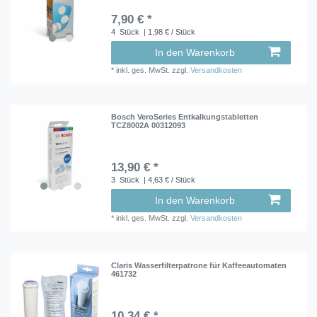
7,90 € *
4
Stück
| 1,98 € / Stück
In den Warenkorb
*
inkl. ges. MwSt.
zzgl.
Versandkosten
Bosch VeroSeries Entkalkungstabletten
TCZ8002A 00312093
13,90 € *
3
Stück
| 4,63 € / Stück
In den Warenkorb
*
inkl. ges. MwSt.
zzgl.
Versandkosten
Claris Wasserfilterpatrone für Kaffeeautomaten
461732
10,34 € *