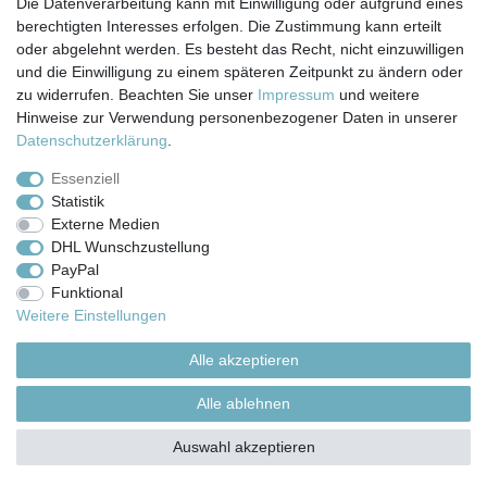
Die Datenverarbeitung kann mit Einwilligung oder aufgrund eines
berechtigten Interesses erfolgen. Die Zustimmung kann erteilt
Impressum
Daten­schutz­erklärung
AGB
oder abgelehnt werden. Es besteht das Recht, nicht einzuwilligen
und die Einwilligung zu einem späteren Zeitpunkt zu ändern oder
zu widerrufen. Beachten Sie unser
Impressum
und weitere
Barrierefreiheitserklärung
Widerrufs­recht
Hinweise zur Verwendung personenbezogener Daten in unserer
Daten­schutz­erklärung
.
Kontakt
Vertrag widerrufen
Essenziell
Statistik
Externe Medien
Versand- & Zahlungsbedingungen
DHL Wunschzustellung
PayPal
Funktional
© Copyright 2026 | Alle Rechte vorbehalten.
Weitere Einstellungen
Alle akzeptieren
Alle ablehnen
Auswahl akzeptieren