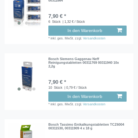
00311864
7,90 € *
6
Stück
| 1,32 € / Stück
In den Warenkorb
*
inkl. ges. MwSt.
zzgl.
Versandkosten
Bosch Siemens Gaggenau Neff
Reinigungstabletten 00311769 00311940 10x
2,2g
7,90 € *
10
Stück
| 0,79 € / Stück
In den Warenkorb
*
inkl. ges. MwSt.
zzgl.
Versandkosten
Bosch Tassimo Entkalkungstabletten TCZ6004
00311530, 00311909 4 x 18 g