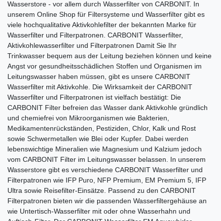
Wasserstore - vor allem durch Wasserfilter von CARBONIT. In
unserem Online Shop für Filtersysteme und Wasserfilter gibt es
viele hochqualitative Aktivkohlefilter der bekannten Marke für
Wasserfilter und Filterpatronen. CARBONIT Wasserfilter,
Aktivkohlewasserfilter und Filterpatronen Damit Sie Ihr
Trinkwasser bequem aus der Leitung beziehen können und keine
Angst vor gesundheitsschädlichen Stoffen und Organismen im
Leitungswasser haben müssen, gibt es unsere CARBONIT
Wasserfilter mit Aktivkohle. Die Wirksamkeit der CARBONIT
Wasserfilter und Filterpatronen ist vielfach bestätigt: Die
CARBONIT Filter befreien das Wasser dank Aktivkohle gründlich
und chemiefrei von Mikroorganismen wie Bakterien,
Medikamentenrückständen, Pestiziden, Chlor, Kalk und Rost
sowie Schwermetallen wie Blei oder Kupfer. Dabei werden
lebenswichtige Mineralien wie Magnesium und Kalzium jedoch
vom CARBONIT Filter im Leitungswasser belassen. In unserem
Wasserstore gibt es verschiedene CARBONIT Wasserfilter und
Filterpatronen wie IFP Puro, NFP Premium, EM Premium 5, IFP
Ultra sowie Reisefilter-Einsätze. Passend zu den CARBONIT
Filterpatronen bieten wir die passenden Wasserfiltergehäuse an
wie Untertisch-Wasserfilter mit oder ohne Wasserhahn und