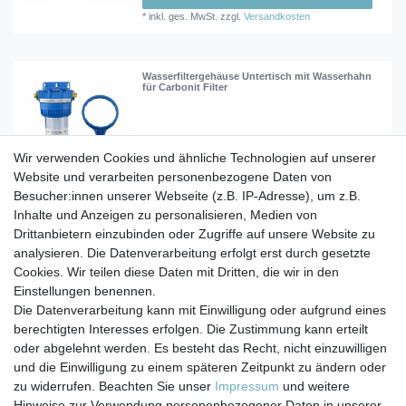
*
inkl. ges. MwSt.
zzgl.
Versandkosten
Wasserfiltergehäuse Untertisch mit Wasserhahn
für Carbonit Filter
179,90 € *
Wir verwenden Cookies und ähnliche Technologien auf unserer
In den Warenkorb
Website und verarbeiten personenbezogene Daten von
*
inkl. ges. MwSt.
zzgl.
Versandkosten
Besucher:innen unserer Webseite (z.B. IP-Adresse), um z.B.
Inhalte und Anzeigen zu personalisieren, Medien von
Drittanbietern einzubinden oder Zugriffe auf unsere Website zu
analysieren. Die Datenverarbeitung erfolgt erst durch gesetzte
1
2
Cookies. Wir teilen diese Daten mit Dritten, die wir in den
Einstellungen benennen.
Die Datenverarbeitung kann mit Einwilligung oder aufgrund eines
berechtigten Interesses erfolgen. Die Zustimmung kann erteilt
Impressum
Daten­schutz­erklärung
AGB
oder abgelehnt werden. Es besteht das Recht, nicht einzuwilligen
und die Einwilligung zu einem späteren Zeitpunkt zu ändern oder
zu widerrufen. Beachten Sie unser
Impressum
und weitere
Barrierefreiheitserklärung
Widerrufs­recht
Hinweise zur Verwendung personenbezogener Daten in unserer