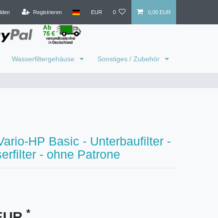
lden
Registrieren
EUR
0
0,00 EUR
Wasserfiltergehäuse
Sonstiges / Zubehör
Vario-HP Basic - Unterbaufilter -
erfilter - ohne Patrone
*
 EUR