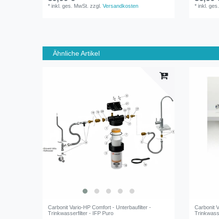
*
inkl. ges. MwSt.
zzgl.
Versandkosten
*
inkl. ges
Ähnliche Artikel
Carbonit Vario-HP Comfort - Unterbaufilter -
Carbonit V
Trinkwasserfilter - IFP Puro
Trinkwasse