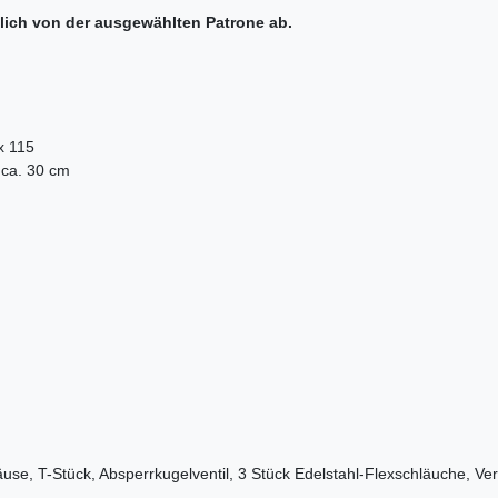
lich von der ausgewählten Patrone ab.
x 115
 ca. 30 cm
se, T-Stück, Absperrkugelventil, 3 Stück Edelstahl-Flexschläuche, Ve