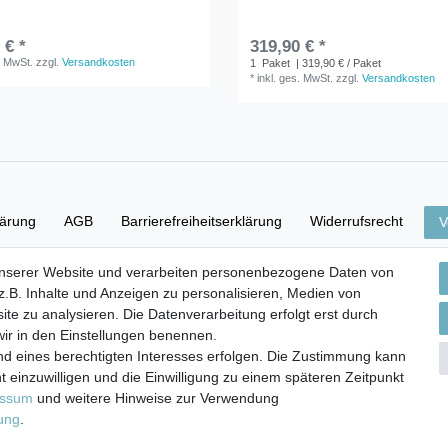
 € *
319,90 € *
. MwSt.
zzgl.
Versandkosten
1
Paket
| 319,90 € / Paket
*
inkl. ges. MwSt.
zzgl.
Versandkosten
lärung
AGB
Barrierefreiheitserklärung
Widerrufs­recht
V
unserer Website und verarbeiten personenbezogene Daten von
Versand- & Zahlungsbedingungen
.B. Inhalte und Anzeigen zu personalisieren, Medien von
ite zu analysieren. Die Datenverarbeitung erfolgt erst durch
 wir in den Einstellungen benennen.
nd eines berechtigten Interesses erfolgen. Die Zustimmung kann
© Copyright 2026 | Alle Rechte vorbehalten.
t einzuwilligen und die Einwilligung zu einem späteren Zeitpunkt
essum
und weitere Hinweise zur Verwendung
rung
.