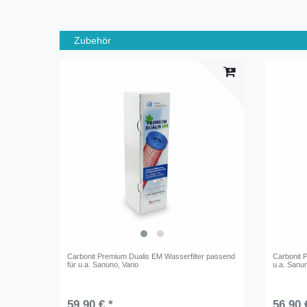
Zubehör
Carbonit Premium Dualis EM Wasserfilter passend
Carbonit 
für u.a. Sanuno, Vario
u.a. Sanun
59,90 € *
56,90 