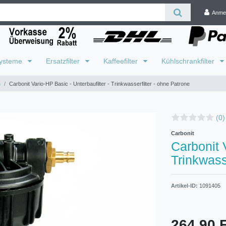
Anme
systeme
Ersatzfilter
Kaffeefilter
Kühlschrankfilter
h
Carbonit Vario-HP Basic - Unterbaufilter - Trinkwasserfilter - ohne Patrone
(0)
Carbonit
Carbonit 
Trinkwass
Artikel-ID:
1091405
264,90