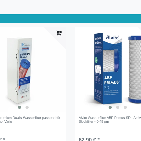
Premium Dualis Wasserfilter passend für
Alvito Wasserfilter ABF Primus SD - Akti
o, Vario
Blockfilter - 0,45 µm
€ *
62,90 € *