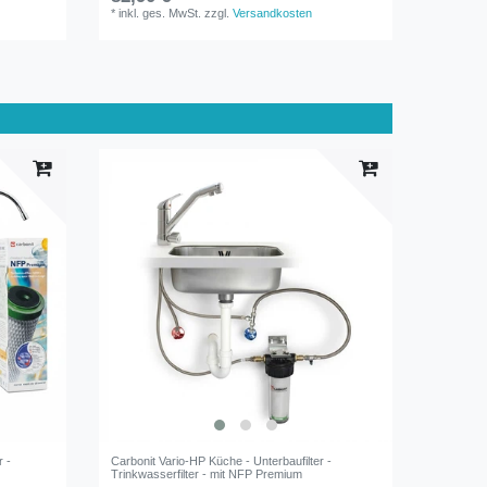
*
inkl. ges. MwSt.
zzgl.
Versandkosten
*
inkl. ge
r -
Carbonit Vario-HP Küche - Unterbaufilter -
Trinkwasserfilter - mit NFP Premium