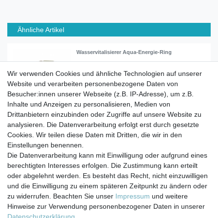
Ähnliche Artikel
Wasservitalisierer Aqua-Energie-Ring
Wir verwenden Cookies und ähnliche Technologien auf unserer
Website und verarbeiten personenbezogene Daten von
33,45 € *
Besucher:innen unserer Webseite (z.B. IP-Adresse), um z.B.
In den Warenkorb
Inhalte und Anzeigen zu personalisieren, Medien von
*
inkl. ges. MwSt.
zzgl.
Versandkosten
Drittanbietern einzubinden oder Zugriffe auf unsere Website zu
analysieren. Die Datenverarbeitung erfolgt erst durch gesetzte
Cookies. Wir teilen diese Daten mit Dritten, die wir in den
Einstellungen benennen.
Die Datenverarbeitung kann mit Einwilligung oder aufgrund eines
berechtigten Interesses erfolgen. Die Zustimmung kann erteilt
Impressum
Daten­schutz­erklärung
AGB
oder abgelehnt werden. Es besteht das Recht, nicht einzuwilligen
und die Einwilligung zu einem späteren Zeitpunkt zu ändern oder
zu widerrufen. Beachten Sie unser
Impressum
und weitere
Barrierefreiheitserklärung
Widerrufs­recht
Hinweise zur Verwendung personenbezogener Daten in unserer
Daten­schutz­erklärung
.