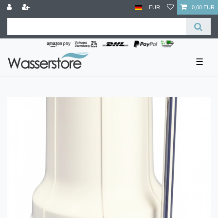
EUR
0,00 EUR
☰