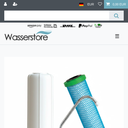
EUR
0,00 EUR
☰