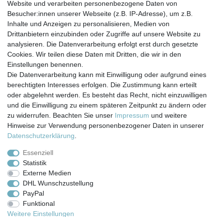
Ventil (Innengewinde M 22 x 1) Adapter für Wasserhähne
Website und verarbeiten personenbezogene Daten von
mit Innengewinde beiliegend
Besucher:innen unserer Webseite (z.B. IP-Adresse), um z.B.
Inhalte und Anzeigen zu personalisieren, Medien von
- Gebrauchsanweisung
Drittanbietern einzubinden oder Zugriffe auf unsere Website zu
analysieren. Die Datenverarbeitung erfolgt erst durch gesetzte
Cookies. Wir teilen diese Daten mit Dritten, die wir in den
Einstellungen benennen.
Die Datenverarbeitung kann mit Einwilligung oder aufgrund eines
berechtigten Interesses erfolgen. Die Zustimmung kann erteilt
Impressum
Daten­schutz­erklärung
AGB
oder abgelehnt werden. Es besteht das Recht, nicht einzuwilligen
und die Einwilligung zu einem späteren Zeitpunkt zu ändern oder
zu widerrufen. Beachten Sie unser
Impressum
und weitere
Barrierefreiheitserklärung
Widerrufs­recht
Hinweise zur Verwendung personenbezogener Daten in unserer
Daten­schutz­erklärung
.
Kontakt
Vertrag widerrufen
Essenziell
Statistik
Externe Medien
Versand- & Zahlungsbedingungen
DHL Wunschzustellung
PayPal
Funktional
© Copyright 2026 | Alle Rechte vorbehalten.
Weitere Einstellungen