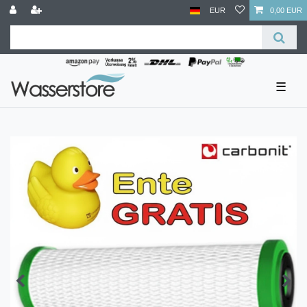
EUR
0,00 EUR
☰