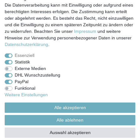
Die Datenverarbeitung kann mit Einwilligung oder aufgrund eines
berechtigten Interesses erfolgen. Die Zustimmung kann erteilt
Impressum
Daten­schutz­erklärung
AGB
oder abgelehnt werden. Es besteht das Recht, nicht einzuwilligen
und die Einwilligung zu einem späteren Zeitpunkt zu ändern oder
zu widerrufen. Beachten Sie unser
Impressum
und weitere
Barrierefreiheitserklärung
Widerrufs­recht
Hinweise zur Verwendung personenbezogener Daten in unserer
Daten­schutz­erklärung
.
Kontakt
Vertrag widerrufen
Essenziell
Statistik
Externe Medien
Versand- & Zahlungsbedingungen
DHL Wunschzustellung
PayPal
Funktional
© Copyright 2026 | Alle Rechte vorbehalten.
Weitere Einstellungen
Alle akzeptieren
Alle ablehnen
Auswahl akzeptieren