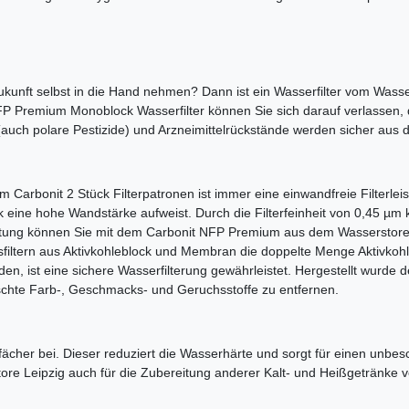
ukunft selbst in die Hand nehmen? Dann ist ein Wasserfilter vom Wasser
FP Premium Monoblock Wasserfilter können Sie sich darauf verlassen,
 (auch polare Pestizide) und Arzneimittelrückstände werden sicher aus
bonit 2 Stück Filterpatronen ist immer eine einwandfreie Filterleist
ck eine hohe Wandstärke aufweist. Durch die Filterfeinheit von 0,45 µ
stung können Sie mit dem Carbonit NFP Premium aus dem Wasserstore Le
iltern aus Aktivkohleblock und Membran die doppelte Menge Aktivkohle
en, ist eine sichere Wasserfilterung gewährleistet. Hergestellt wurde
chte Farb-, Geschmacks- und Geruchsstoffe zu entfernen.
fächer bei. Dieser reduziert die Wasserhärte und sorgt für einen unbe
e Leipzig auch für die Zubereitung anderer Kalt- und Heißgetränke 