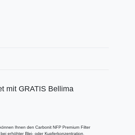
Set mit GRATIS Bellima
ig können Ihnen den Carbonit NFP Premium Filter
ei erhöhter Blei- oder Kupferkonzentration.