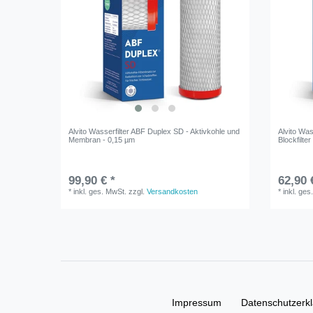
Alvito Wasserfilter ABF Duplex SD - Aktivkohle und
Alvito Was
Membran - 0,15 µm
Blockfilte
99,90 € *
62,90 
*
inkl. ges. MwSt.
zzgl.
Versandkosten
*
inkl. ges
Impressum
Daten­schutz­erk