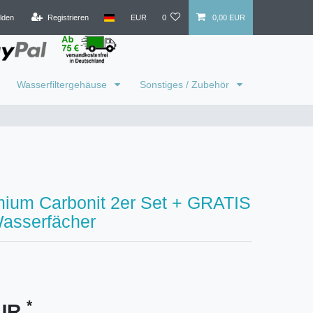
lden
Registrieren
EUR
0
0,00 EUR
Wasserfiltergehäuse
Sonstiges / Zubehör
ium Carbonit 2er Set + GRATIS
Wasserfächer
*
EUR