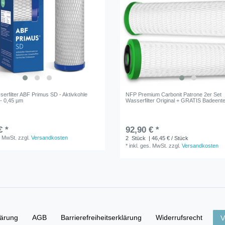
serfilter ABF Primus SD - Aktivkohle
NFP Premium Carbonit Patrone 2er Set
r - 0,45 µm
Wasserfilter Original + GRATIS Badeent
€ *
92,90 € *
. MwSt.
zzgl.
Versandkosten
2
Stück
| 46,45 € / Stück
*
inkl. ges. MwSt.
zzgl.
Versandkosten
lärung
AGB
Barrierefreiheitserklärung
Widerrufs­recht
V