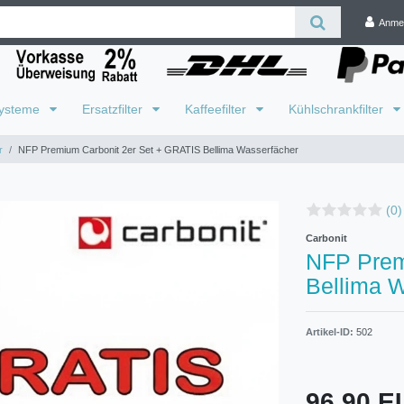
Anme
systeme
Ersatzfilter
Kaffeefilter
Kühlschrankfilter
r
NFP Premium Carbonit 2er Set + GRATIS Bellima Wasserfächer
(0)
Carbonit
NFP Prem
Bellima 
Artikel-ID:
502
96,90 