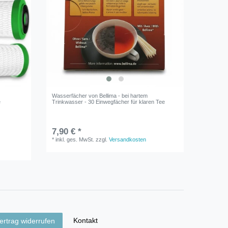
Wasserfächer von Bellima - bei hartem
e
Trinkwasser - 30 Einwegfächer für klaren Tee
7,90 € *
*
inkl. ges. MwSt.
zzgl.
Versandkosten
Kontakt
ertrag widerrufen