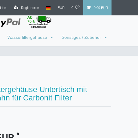
lden
Registrieren
EUR
0
0,00 EUR
Wasserfiltergehäuse
Sonstiges / Zubehör
tergehäuse Untertisch mit
n für Carbonit Filter
*
 EUR