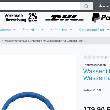
Anme
systeme
Ersatzfilter
Kaffeefilter
Kühlschrankfilter
h
Wasserfiltergehäuse Untertisch mit Wasserhahn für Carbonit Filter
(0)
Trinkwasserladen
Wasserfil
Wasserhah
Artikel-ID:
359
179,90