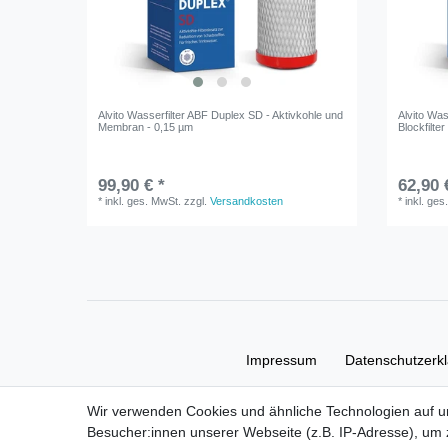
Alvito Wasserfilter ABF Duplex SD - Aktivkohle und
Alvito Was
Membran - 0,15 µm
Blockfilte
99,90 € *
62,90 
*
inkl. ges. MwSt.
zzgl.
Versandkosten
*
inkl. ges
Impressum
Daten­schutz­erk
Wir verwenden Cookies und ähnliche Technologien auf 
Besucher:innen unserer Webseite (z.B. IP-Adresse), um z