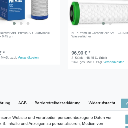
serfilter ABF Primus SD - Aktivkohle
NFP Premium Carbonit 2er Set + GRATIS
r - 0,45 µm
Wasserfächer
€ *
96,90 € *
. MwSt.
zzgl.
Versandkosten
2
Stück
| 48,45 € / Stück
*
inkl. ges. MwSt.
zzgl.
Versandkosten
lärung
AGB
Barrierefreiheitserklärung
Widerrufs­recht
V
unserer Website und verarbeiten personenbezogene Daten von
Versand- & Zahlungsbedingungen
.B. Inhalte und Anzeigen zu personalisieren, Medien von