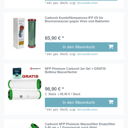
*
inkl. ges. MwSt.
zzgl.
Versandkosten
Carbonit Kombifilterpatrone IFP VS für
Brunnenwasser gegen Viren und Bakterien
65,90 € *
In den Warenkorb
*
inkl. ges. MwSt.
zzgl.
Versandkosten
NFP Premium Carbonit 2er Set + GRATIS
Bellima Wasserfächer
96,90 € *
2
Stück
| 48,45 € / Stück
In den Warenkorb
*
inkl. ges. MwSt.
zzgl.
Versandkosten
Carbonit NFP Premium Wasserfilter Ersatzfilter
0,45 µm + 1 Energiestab nach Wahl