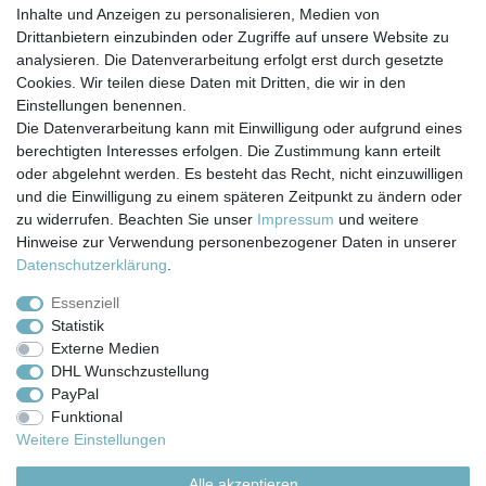
Inhalte und Anzeigen zu personalisieren, Medien von
*
inkl. ges. MwSt.
zzgl.
Versandkosten
Drittanbietern einzubinden oder Zugriffe auf unsere Website zu
analysieren. Die Datenverarbeitung erfolgt erst durch gesetzte
Cookies. Wir teilen diese Daten mit Dritten, die wir in den
Einstellungen benennen.
Die Datenverarbeitung kann mit Einwilligung oder aufgrund eines
berechtigten Interesses erfolgen. Die Zustimmung kann erteilt
Impressum
Daten­schutz­erklärung
AGB
oder abgelehnt werden. Es besteht das Recht, nicht einzuwilligen
und die Einwilligung zu einem späteren Zeitpunkt zu ändern oder
zu widerrufen. Beachten Sie unser
Impressum
und weitere
Barrierefreiheitserklärung
Widerrufs­recht
Hinweise zur Verwendung personenbezogener Daten in unserer
Daten­schutz­erklärung
.
Kontakt
Vertrag widerrufen
Essenziell
Statistik
Externe Medien
Versand- & Zahlungsbedingungen
DHL Wunschzustellung
PayPal
Funktional
© Copyright 2026 | Alle Rechte vorbehalten.
Weitere Einstellungen
Alle akzeptieren