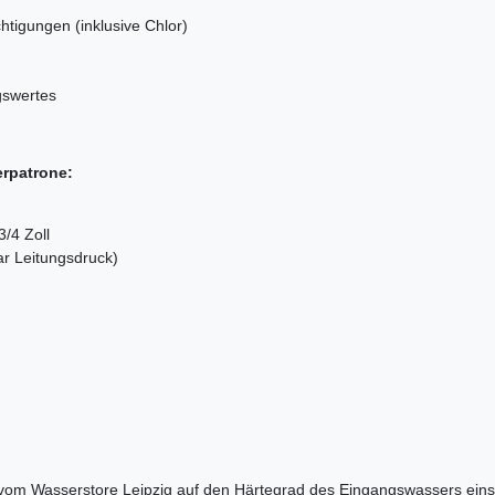
tigungen (inklusive Chlor)
gswertes
erpatrone:
/4 Zoll
ar Leitungsdruck)
vom Wasserstore Leipzig auf den Härtegrad des Eingangswassers einste