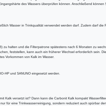
e Eingangshärte des Wassers überprüfen können. Anschließend können Si
eßlich Wasser in Trinkqualität verwendet werden darf. Zudem darf die 
88) zu halten und die Filterpatrone spätestens nach 6 Monaten zu wechs
hen, feststellen, kann auch ein früherer Wechsel erforderlich sein. Di
ehrtes Vorkommen von Kalk im Wasser.
 VARIO-HP und SANUNO eingesetzt werden.
it Kalk versetzt ist? Dann kann die Carbonit Kalk kompakt Wasserfilter
t nur für eine Trinkwasserreinigung, sondern reduziert auch spürbar de