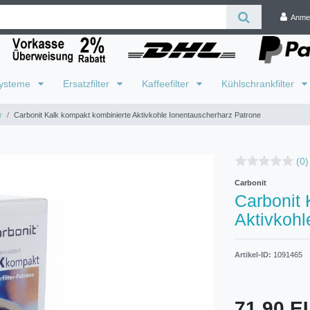
Anme
systeme
Ersatzfilter
Kaffeefilter
Kühlschrankfilter
r
Carbonit Kalk kompakt kombinierte Aktivkohle Ionentauscherharz Patrone
(0)
Carbonit
Carbonit 
Aktivkohl
Artikel-ID:
1091465
71,90 