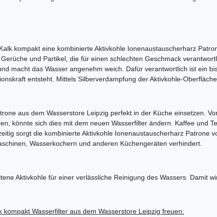
 Kalk kompakt eine kombinierte Aktivkohle Ionenaustauscherharz Patrone
de Gerüche und Partikel, die für einen schlechten Geschmack verantwort
d macht das Wasser angenehm weich. Dafür verantwortlich ist ein bis
onskraft entsteht. Mittels Silberverdampfung der Aktivkohle-Oberfläche
atrone aus dem Wasserstore Leipzig perfekt in der Küche einsetzen. V
n, könnte sich dies mit dem neuen Wasserfilter ändern. Kaffee und 
eitig sorgt die kombinierte Aktivkohle Ionenaustauscherharz Patrone v
maschinen, Wasserkochern und anderen Küchengeräten verhindert.
ene Aktivkohle für einer verlässliche Reinigung des Wassers. Damit wi
alk kompakt Wasserfilter aus dem Wasserstore Leipzig freuen: