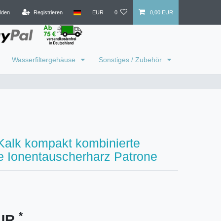
lden
Registrieren
EUR
0
0,00 EUR
Wasserfiltergehäuse
Sonstiges / Zubehör
Kalk kompakt kombinierte
e Ionentauscherharz Patrone
*
EUR