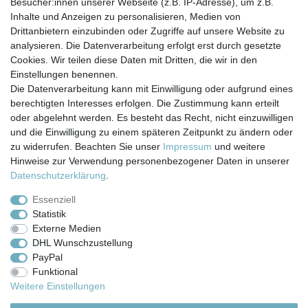
Besucher:innen unserer Webseite (z.B. IP-Adresse), um z.B.
In den Warenkorb
Inhalte und Anzeigen zu personalisieren, Medien von
*
inkl. ges. MwSt.
zzgl.
Versandkosten
Drittanbietern einzubinden oder Zugriffe auf unsere Website zu
analysieren. Die Datenverarbeitung erfolgt erst durch gesetzte
Cookies. Wir teilen diese Daten mit Dritten, die wir in den
Einstellungen benennen.
Die Datenverarbeitung kann mit Einwilligung oder aufgrund eines
berechtigten Interesses erfolgen. Die Zustimmung kann erteilt
Impressum
Daten­schutz­erklärung
AGB
oder abgelehnt werden. Es besteht das Recht, nicht einzuwilligen
und die Einwilligung zu einem späteren Zeitpunkt zu ändern oder
zu widerrufen. Beachten Sie unser
Impressum
und weitere
Barrierefreiheitserklärung
Widerrufs­recht
Hinweise zur Verwendung personenbezogener Daten in unserer
Daten­schutz­erklärung
.
Kontakt
Vertrag widerrufen
Essenziell
Statistik
Externe Medien
Versand- & Zahlungsbedingungen
DHL Wunschzustellung
PayPal
Funktional
© Copyright 2026 | Alle Rechte vorbehalten.
Weitere Einstellungen