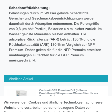
Schadstoffrückhaltung:
Belastungen durch im Wasser gelöste Schadstoffe,
Geruchs- und Geschmacksbeeinträchtigungen werden
dauerhaft durch Adsorption entnommen. Die Porengröße
von 0,3 µm hält Partikel, Bakterien u.v.m. sicher zurück. Im
Wasser gelöste Mineralien bleiben enthalten. Die
adsorptive Rückhalterate (ARR) beträgt 130 % und die
Rückhaltekapazität (ARK) 130 % im Vergleich zur NFP
Premium. Daher gelten die für die NFP Premuim erstellten
unabhängigen Gutachten für die GFP Premium
uneingeschränkt.
Ähnliche Artikel
Carbonit GFP Premium D-9 (höherer
Durchfluss) Filterpatrone Wasserfilter für u.a.
Sanuno Vario
Wir verwenden Cookies und ähnliche Technologien auf unserer
Website und verarbeiten personenbezogene Daten von
52,90 € *