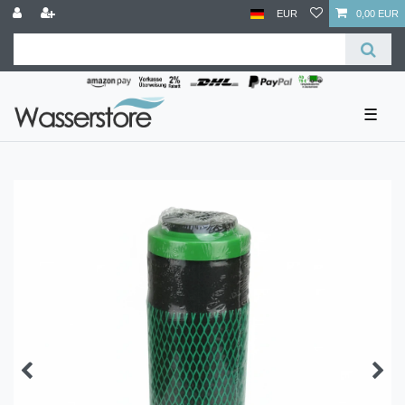
EUR
0,00 EUR
☰