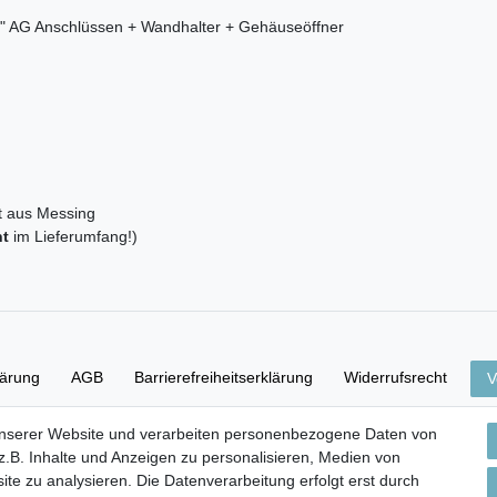
/8" AG Anschlüssen + Wandhalter + Gehäuseöffner
t aus Messing
ht
im Lieferumfang!)
lärung
AGB
Barrierefreiheitserklärung
Widerrufs­recht
V
unserer Website und verarbeiten personenbezogene Daten von
Versand- & Zahlungsbedingungen
.B. Inhalte und Anzeigen zu personalisieren, Medien von
ite zu analysieren. Die Datenverarbeitung erfolgt erst durch