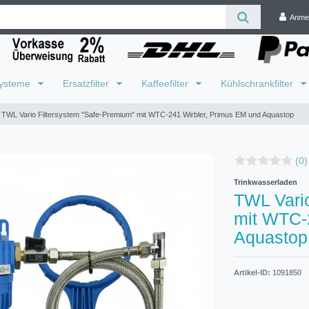
Anme
systeme
Ersatzfilter
Kaffeefilter
Kühlschrankfilter
TWL Vario Filtersystem "Safe-Premium" mit WTC-241 Wirbler, Primus EM und Aquastop
(0)
Trinkwasserladen
TWL Vario
mit WTC-
Aquastop
Artikel-ID:
1091850