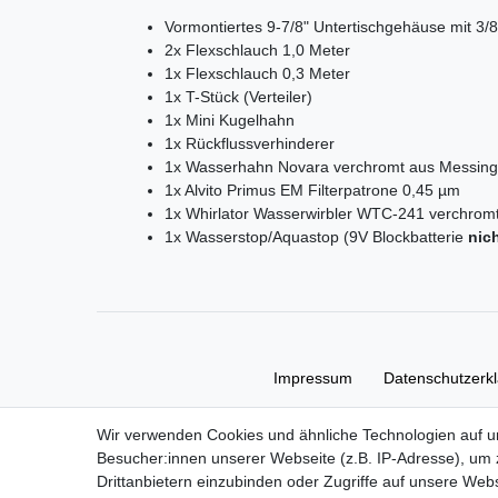
Vormontiertes 9-7/8" Untertischgehäuse mit 3
2x Flexschlauch 1,0 Meter
1x Flexschlauch 0,3 Meter
1x T-Stück (Verteiler)
1x Mini Kugelhahn
1x Rückflussverhinderer
1x Wasserhahn Novara verchromt aus Messing
1x Alvito Primus EM Filterpatrone 0,45 µm
1x Whirlator Wasserwirbler WTC-241 verchrom
1x Wasserstop/Aquastop (9V Blockbatterie
nic
Impressum
Daten­schutz­erk
Wir verwenden Cookies und ähnliche Technologien auf 
Besucher:innen unserer Webseite (z.B. IP-Adresse), um z
Drittanbietern einzubinden oder Zugriffe auf unsere Webs