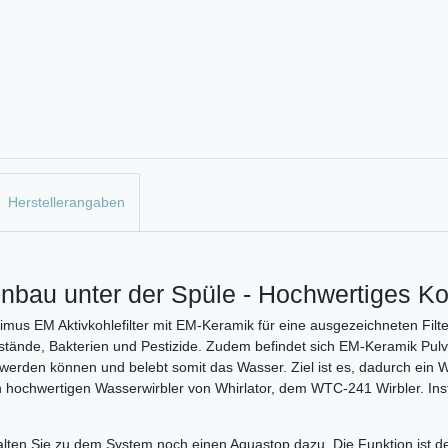
Herstellerangaben
inbau unter der Spüle - Hochwertiges K
rimus EM Aktivkohlefilter mit EM-Keramik für eine ausgezeichneten Fi
stände, Bakterien und Pestizide. Zudem befindet sich EM-Keramik Pul
t werden können und belebt somit das Wasser. Ziel ist es, dadurch ein
 hochwertigen Wasserwirbler von Whirlator, dem WTC-241 Wirbler. Inst
rhalten Sie zu dem System noch einen Aquastop dazu. Die Funktion ist 