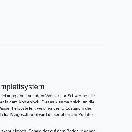
omplettsystem
lterleistung entnimmt dem Wasser u.a Schwermetalle
ver in dem Kohleblock. Dieses kümmert sich um die
 Wasser herzustellen, welches den Urzustand nahe
alliert/Angeschraubt wird dieser oben am Perlator
denkbar einfach: Sobald der auf dem Boden liegende