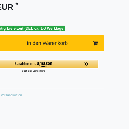
*
 EUR
tig Lieferzeit (DE): ca. 1-3 Werktage
In den Warenkorb
Versandkosten