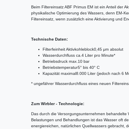
Beim Filtereinsatz ABF Primus EM ist ein Anteil der A
physikalische Optimierung des Wassers, denn EM-Ker
Filtereinsatz, wenn zusätzlich eine Aktivierung und E
Technische Daten:
Filterfeinheit Aktivkohleblock
0,45 μm absolut
Wasserdurchfluss ca.
4 Liter pro Minute*
Betriebsdruck max.
10 bar
Betriebstemperatur
5° bis 40° C
Kapazität maximal
8.000 Liter (jedoch nach 6 
* ungefährer Wasserdurchfluss eines neuen Filtereins
Zum Wirbler - Technologie:
Das durch die Versorgungsunternehmen behandelte W
Belastungen und Behandlungen ist das Wasser oft den
energiereichen, natürlichen Quellwassers gebracht, de