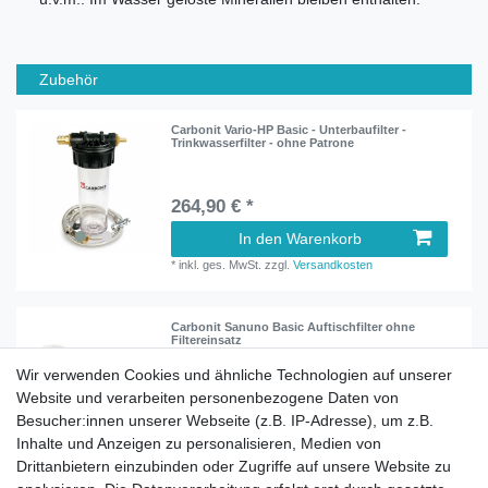
Zubehör
Carbonit Vario-HP Basic - Unterbaufilter -
Trinkwasserfilter - ohne Patrone
264,90 € *
In den Warenkorb
*
inkl. ges. MwSt.
zzgl.
Versandkosten
Carbonit Sanuno Basic Auftischfilter ohne
Filtereinsatz
Wir verwenden Cookies und ähnliche Technologien auf unserer
Website und verarbeiten personenbezogene Daten von
119,90 € *
Besucher:innen unserer Webseite (z.B. IP-Adresse), um z.B.
In den Warenkorb
Inhalte und Anzeigen zu personalisieren, Medien von
*
inkl. ges. MwSt.
zzgl.
Versandkosten
Drittanbietern einzubinden oder Zugriffe auf unsere Website zu