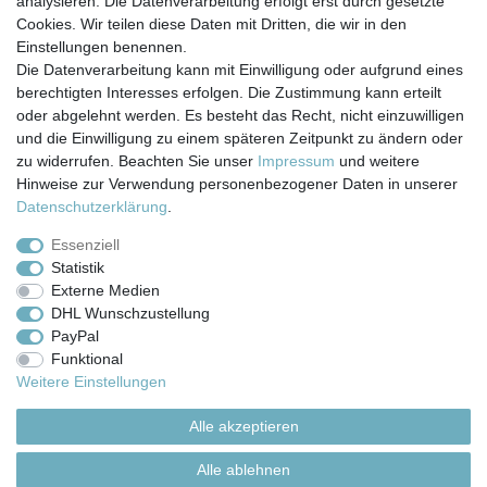
analysieren. Die Datenverarbeitung erfolgt erst durch gesetzte
Cookies. Wir teilen diese Daten mit Dritten, die wir in den
Einstellungen benennen.
Die Datenverarbeitung kann mit Einwilligung oder aufgrund eines
berechtigten Interesses erfolgen. Die Zustimmung kann erteilt
Impressum
Daten­schutz­erklärung
AGB
oder abgelehnt werden. Es besteht das Recht, nicht einzuwilligen
und die Einwilligung zu einem späteren Zeitpunkt zu ändern oder
zu widerrufen. Beachten Sie unser
Impressum
und weitere
Barrierefreiheitserklärung
Widerrufs­recht
Hinweise zur Verwendung personenbezogener Daten in unserer
Daten­schutz­erklärung
.
Kontakt
Vertrag widerrufen
Essenziell
Statistik
Externe Medien
Versand- & Zahlungsbedingungen
DHL Wunschzustellung
PayPal
Funktional
© Copyright 2026 | Alle Rechte vorbehalten.
Weitere Einstellungen
Alle akzeptieren
Alle ablehnen