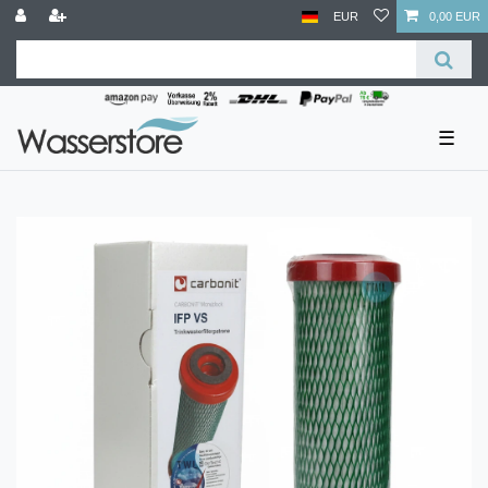
EUR
0,00 EUR
☰