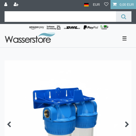
EUR
0,00 EUR
☰