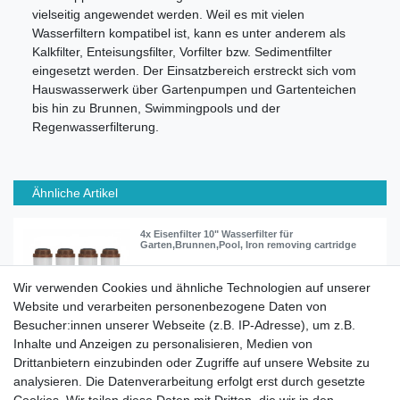
vielseitig angewendet werden. Weil es mit vielen
Wasserfiltern kompatibel ist, kann es unter anderem als
Kalkfilter, Enteisungsfilter, Vorfilter bzw. Sedimentfilter
eingesetzt werden. Der Einsatzbereich erstreckt sich vom
Hauswasserwerk über Gartenpumpen und Gartenteichen
bis hin zu Brunnen, Swimmingpools und der
Regenwasserfilterung.
Ähnliche Artikel
4x Eisenfilter 10" Wasserfilter für
Garten,Brunnen,Pool, Iron removing cartridge
Wir verwenden Cookies und ähnliche Technologien auf unserer
34,90 € *
Website und verarbeiten personenbezogene Daten von
4
Stück
| 8,72 € / Stück
Besucher:innen unserer Webseite (z.B. IP-Adresse), um z.B.
In den Warenkorb
Inhalte und Anzeigen zu personalisieren, Medien von
*
inkl. ges. MwSt.
zzgl.
Versandkosten
Drittanbietern einzubinden oder Zugriffe auf unsere Website zu
analysieren. Die Datenverarbeitung erfolgt erst durch gesetzte