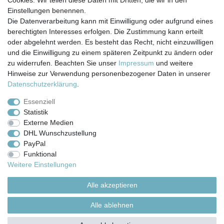
Cookies. Wir teilen diese Daten mit Dritten, die wir in den
Einstellungen benennen.
Die Datenverarbeitung kann mit Einwilligung oder aufgrund eines
berechtigten Interesses erfolgen. Die Zustimmung kann erteilt
Impressum
Daten­schutz­erklärung
AGB
oder abgelehnt werden. Es besteht das Recht, nicht einzuwilligen
und die Einwilligung zu einem späteren Zeitpunkt zu ändern oder
zu widerrufen. Beachten Sie unser
Impressum
und weitere
Barrierefreiheitserklärung
Widerrufs­recht
Hinweise zur Verwendung personenbezogener Daten in unserer
Daten­schutz­erklärung
.
Kontakt
Vertrag widerrufen
Essenziell
Statistik
Externe Medien
Versand- & Zahlungsbedingungen
DHL Wunschzustellung
PayPal
Funktional
© Copyright 2026 | Alle Rechte vorbehalten.
Weitere Einstellungen
Alle akzeptieren
Alle ablehnen