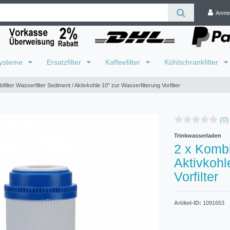
Anme
systeme
Ersatzfilter
Kaffeefilter
Kühlschrankfilter
ifilter Wasserfilter Sediment / Aktivkohle 10" zur Wasserfilterung Vorfilter
(0)
Trinkwasserladen
2 x Kombi
Aktivkohl
Vorfilter
Artikel-ID:
1091653