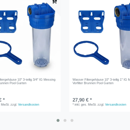
tergehäuse 10" 3-teilig 3/4" IG Messing
Wasser Filtergehäuse 10" 3-teilig 1" IG 
Brunnen Pool Garten
Vorfilter Brunnen Pool Garten
€ *
27,90 € *
. MwSt.
zzgl.
Versandkosten
*
inkl. ges. MwSt.
zzgl.
Versandkosten