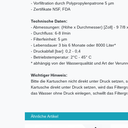
- Vorfiltration durch Polypropylenpatrone 5 µm
- Zertifikate NSF, FDA
Technische Daten:
- Abmessungen: (Höhe x Durchmesser) [Zoll] - 9 7/8 x
- Durchfluss: 6-8 l/min
- Filterfeinheit: 5 µm
- Lebensdauer 3 bis 6 Monate oder 8000 Liter*
- Druckabfall [bar]: 0,2 - 0,4
- Betriebstemperatur: 2°C - 45° C
* abhängig von der Wasserqualität und Art der Verun
Wichtiger Hinweis:
Bitte die Kartuschen nicht direkt unter Druck setzen,
Kartusche direkt unter Druck setzen, wird das Filter
das Wasser ohne Druck einlegen, schwillt das Filterg
Ähnliche Artikel