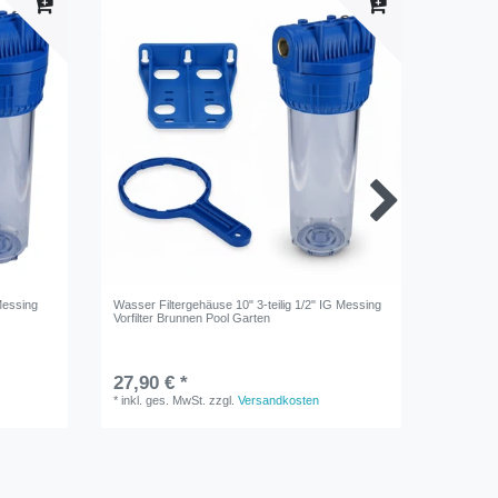
Messing
Wasser Filtergehäuse 10" 3-teilig 1/2" IG Messing
Aktivkohl
Vorfilter Brunnen Pool Garten
aus Koku
27,90 € *
7,90 €
*
inkl. ges. MwSt.
zzgl.
Versandkosten
*
inkl. ge