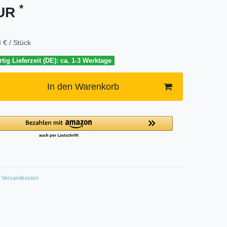
*
EUR
 € / Stück
tig Lieferzeit (DE): ca. 1-3 Werktage
In den Warenkorb
Versandkosten