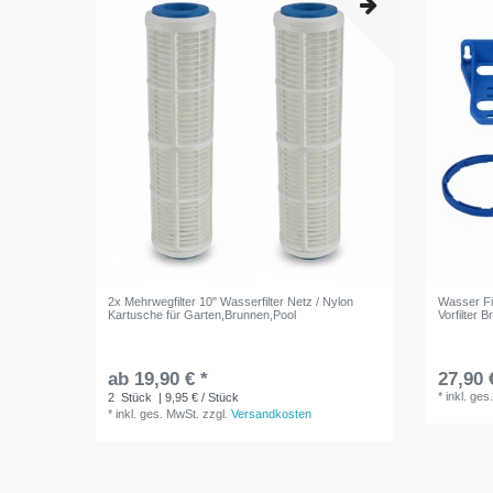
2x Mehrwegfilter 10" Wasserfilter Netz / Nylon
Wasser Fil
Kartusche für Garten,Brunnen,Pool
Vorfilter 
ab 19,90 € *
27,90 
*
inkl. ges
2
Stück
| 9,95 € / Stück
*
inkl. ges. MwSt.
zzgl.
Versandkosten