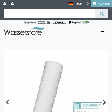
EUR
0,00 EUR
☰