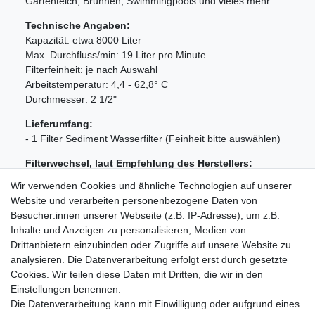
Gartenteich, Brunnen, Swimmingpools und vieles mehr.
Technische Angaben:
Kapazität: etwa 8000 Liter
Max. Durchfluss/min: 19 Liter pro Minute
Filterfeinheit: je nach Auswahl
Arbeitstemperatur: 4,4 - 62,8° C
Durchmesser: 2 1/2"
Lieferumfang:
- 1 Filter Sediment Wasserfilter (Feinheit bitte auswählen)
Filterwechsel, laut Empfehlung des Herstellers:
- bei Geruchsentwicklung oder Trübung des Wassers
Wir verwenden Cookies und ähnliche Technologien auf unserer
- oder sicherheitshalber spätestens alle 6 Monate
Website und verarbeiten personenbezogene Daten von
Besucher:innen unserer Webseite (z.B. IP-Adresse), um z.B.
Weitere Hinweise finden Sie in der Bedienungsanleitung
Inhalte und Anzeigen zu personalisieren, Medien von
Ihres Gerätes!
Drittanbietern einzubinden oder Zugriffe auf unsere Website zu
analysieren. Die Datenverarbeitung erfolgt erst durch gesetzte
Cookies. Wir teilen diese Daten mit Dritten, die wir in den
Einstellungen benennen.
Die Datenverarbeitung kann mit Einwilligung oder aufgrund eines