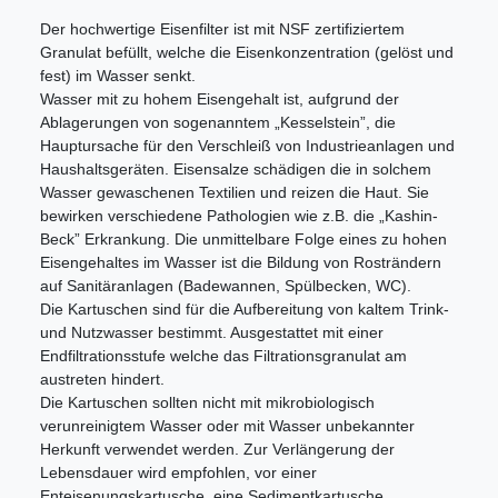
Der hochwertige Eisenfilter ist mit NSF zertifiziertem
Granulat befüllt, welche die Eisenkonzentration (gelöst und
fest) im Wasser senkt.
Wasser mit zu hohem Eisengehalt ist, aufgrund der
Ablagerungen von sogenanntem „Kesselstein”, die
Hauptursache für den Verschleiß von Industrieanlagen und
Haushaltsgeräten. Eisensalze schädigen die in solchem
Wasser gewaschenen Textilien und reizen die Haut. Sie
bewirken verschiedene Pathologien wie z.B. die „Kashin-
Beck” Erkrankung. Die unmittelbare Folge eines zu hohen
Eisengehaltes im Wasser ist die Bildung von Rosträndern
auf Sanitäranlagen (Badewannen, Spülbecken, WC).
Die Kartuschen sind für die Aufbereitung von kaltem Trink-
und Nutzwasser bestimmt. Ausgestattet mit einer
Endfiltrationsstufe welche das Filtrationsgranulat am
austreten hindert.
Die Kartuschen sollten nicht mit mikrobiologisch
verunreinigtem Wasser oder mit Wasser unbekannter
Herkunft verwendet werden. Zur Verlängerung der
Lebensdauer wird empfohlen, vor einer
Enteisenungskartusche, eine Sedimentkartusche