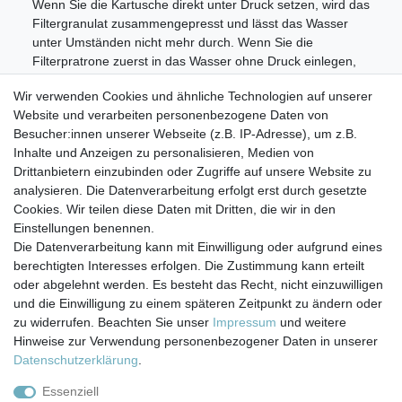
Wenn Sie die Kartusche direkt unter Druck setzen, wird das
Filtergranulat zusammengepresst und lässt das Wasser
unter Umständen nicht mehr durch. Wenn Sie die
Filterpratrone zuerst in das Wasser ohne Druck einlegen,
schwillt das Filtergranulat und füllt das ganze
Wir verwenden Cookies und ähnliche Technologien auf unserer
Kartuschengehäuse.
Website und verarbeiten personenbezogene Daten von
Besucher:innen unserer Webseite (z.B. IP-Adresse), um z.B.
Inhalte und Anzeigen zu personalisieren, Medien von
Für alle gängigen 10 Zoll Gehäuse passend!
Drittanbietern einzubinden oder Zugriffe auf unsere Website zu
analysieren. Die Datenverarbeitung erfolgt erst durch gesetzte
Cookies. Wir teilen diese Daten mit Dritten, die wir in den
Einstellungen benennen.
Die Datenverarbeitung kann mit Einwilligung oder aufgrund eines
berechtigten Interesses erfolgen. Die Zustimmung kann erteilt
Impressum
Daten­schutz­erklärung
AGB
oder abgelehnt werden. Es besteht das Recht, nicht einzuwilligen
und die Einwilligung zu einem späteren Zeitpunkt zu ändern oder
zu widerrufen. Beachten Sie unser
Impressum
und weitere
Barrierefreiheitserklärung
Widerrufs­recht
Hinweise zur Verwendung personenbezogener Daten in unserer
Daten­schutz­erklärung
.
Kontakt
Vertrag widerrufen
Essenziell