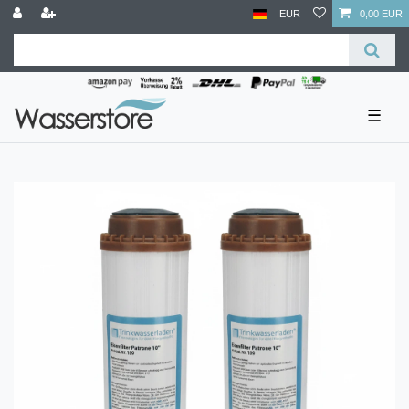
EUR
0,00 EUR
☰