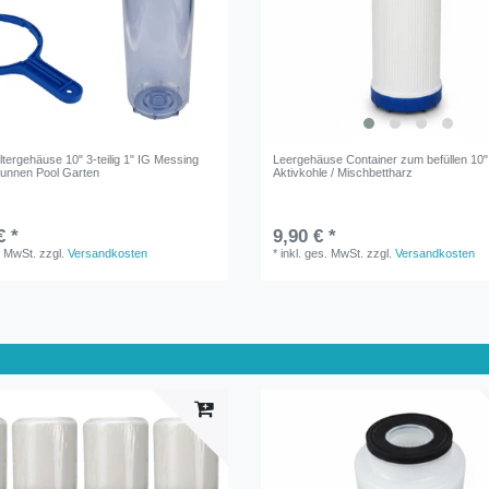
tergehäuse 10" 3-teilig 1" IG Messing
Leergehäuse Container zum befüllen 10"
Brunnen Pool Garten
Aktivkohle / Mischbettharz
€ *
9,90 € *
. MwSt.
zzgl.
Versandkosten
*
inkl. ges. MwSt.
zzgl.
Versandkosten