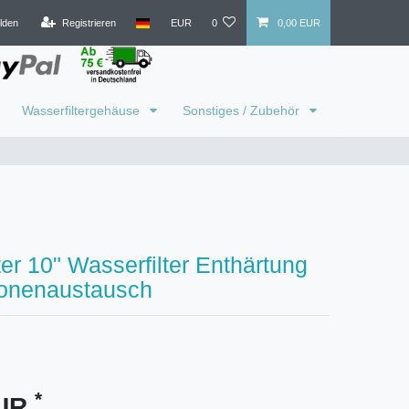
lden
Registrieren
EUR
0
0,00 EUR
Wasserfiltergehäuse
Sonstiges / Zubehör
ter 10" Wasserfilter Enthärtung
Ionenaustausch
*
EUR