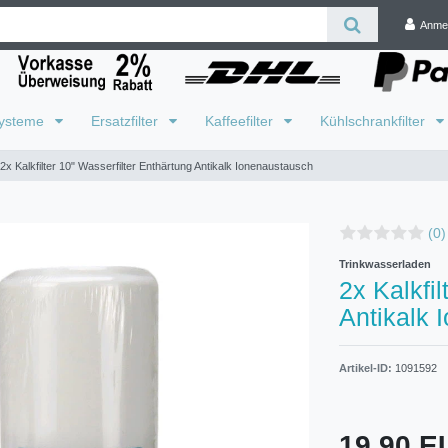
Anme
systeme
Ersatzfilter
Kaffeefilter
Kühlschrankfilter
2x Kalkfilter 10" Wasserfilter Enthärtung Antikalk Ionenaustausch
(0)
Trinkwasserladen
2x Kalkfil
Antikalk 
Artikel-ID:
1091592
19,90 