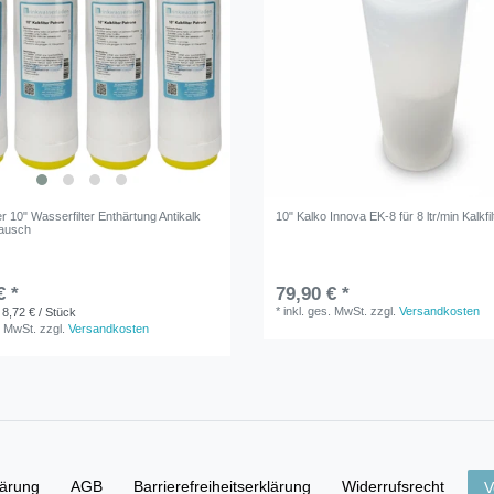
ter 10" Wasserfilter Enthärtung Antikalk
10" Kalko Innova EK-8 für 8 ltr/min Kalkfil
tausch
€ *
79,90 € *
*
inkl. ges. MwSt.
zzgl.
Versandkosten
 8,72 € / Stück
. MwSt.
zzgl.
Versandkosten
lärung
AGB
Barrierefreiheitserklärung
Widerrufs­recht
V