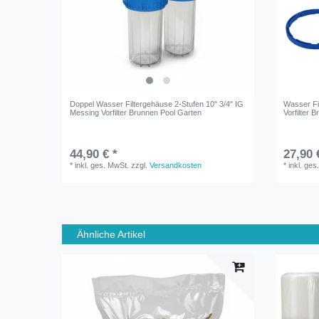
Doppel Wasser Filtergehäuse 2-Stufen 10" 3/4" IG
Wasser Fil
Messing Vorfilter Brunnen Pool Garten
Vorfilter 
44,90 € *
27,90 
*
inkl. ges. MwSt.
zzgl.
Versandkosten
*
inkl. ges
Ähnliche Artikel