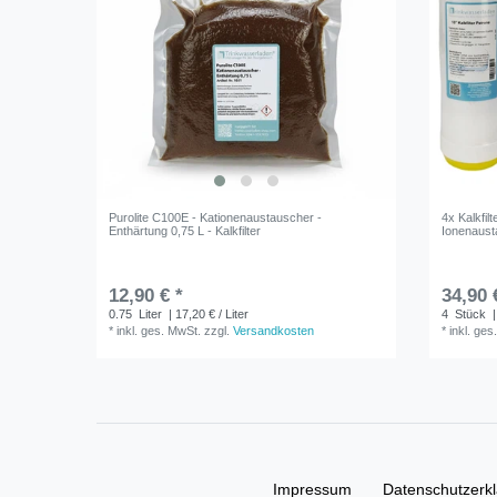
Purolite C100E - Kationenaustauscher -
4x Kalkfil
Enthärtung 0,75 L - Kalkfilter
Ionenaus
12,90 € *
34,90 
0.75
Liter
| 17,20 € / Liter
4
Stück
|
*
inkl. ges. MwSt.
zzgl.
Versandkosten
*
inkl. ges
Impressum
Daten­schutz­erk