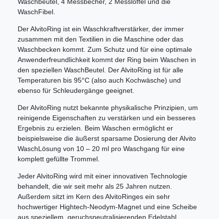
Waschbeutel, 4 Messbecher, 2 Messlöffel und die
WaschFibel.
Der AlvitoRing ist ein Waschkraftverstärker, der immer
zusammen mit den Textilien in die Maschine oder das
Waschbecken kommt. Zum Schutz und für eine optimale
Anwenderfreundlichkeit kommt der Ring beim Waschen in
den speziellen WaschBeutel. Der AlvitoRing ist für alle
Temperaturen bis 95°C (also auch Kochwäsche) und
ebenso für Schleudergänge geeignet.
Der AlvitoRing nutzt bekannte physikalische Prinzipien, um
reinigende Eigenschaften zu verstärken und ein besseres
Ergebnis zu erzielen. Beim Waschen ermöglicht er
beispielsweise die äußerst sparsame Dosierung der Alvito
WaschLösung von 10 – 20 ml pro Waschgang für eine
komplett gefüllte Trommel.
Jeder AlvitoRing wird mit einer innovativen Technologie
behandelt, die wir seit mehr als 25 Jahren nutzen.
Außerdem sitzt im Kern des AlvitoRinges ein sehr
hochwertiger Hightech-Neodym-Magnet und eine Scheibe
aus speziellem, geruchsneutralisierenden Edelstahl.