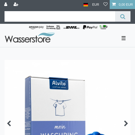
EUR
0,00 EUR
☰