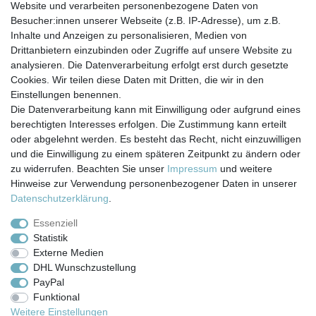
Website und verarbeiten personenbezogene Daten von
0.5
Liter
| 15,80 € / Liter
Besucher:innen unserer Webseite (z.B. IP-Adresse), um z.B.
In den Warenkorb
Inhalte und Anzeigen zu personalisieren, Medien von
*
inkl. ges. MwSt.
zzgl.
Versandkosten
Drittanbietern einzubinden oder Zugriffe auf unsere Website zu
analysieren. Die Datenverarbeitung erfolgt erst durch gesetzte
Cookies. Wir teilen diese Daten mit Dritten, die wir in den
Einstellungen benennen.
Die Datenverarbeitung kann mit Einwilligung oder aufgrund eines
berechtigten Interesses erfolgen. Die Zustimmung kann erteilt
Impressum
Daten­schutz­erklärung
AGB
oder abgelehnt werden. Es besteht das Recht, nicht einzuwilligen
und die Einwilligung zu einem späteren Zeitpunkt zu ändern oder
zu widerrufen. Beachten Sie unser
Impressum
und weitere
Barrierefreiheitserklärung
Widerrufs­recht
Hinweise zur Verwendung personenbezogener Daten in unserer
Daten­schutz­erklärung
.
Kontakt
Vertrag widerrufen
Essenziell
Statistik
Externe Medien
Versand- & Zahlungsbedingungen
DHL Wunschzustellung
PayPal
Funktional
© Copyright 2026 | Alle Rechte vorbehalten.
Weitere Einstellungen