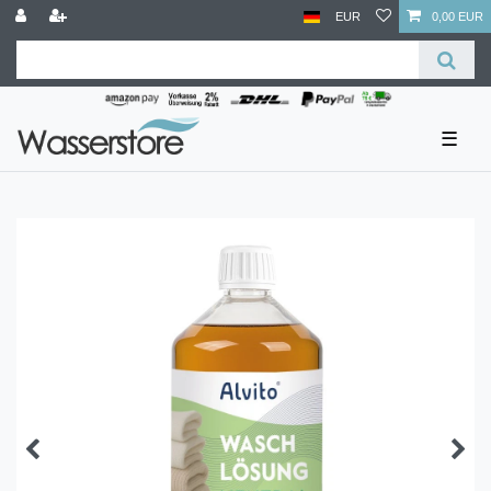
EUR
0,00 EUR
☰