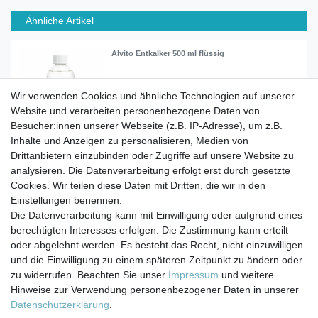
Ähnliche Artikel
Alvito Entkalker 500 ml flüssig
Wir verwenden Cookies und ähnliche Technologien auf unserer
7,90 € *
Website und verarbeiten personenbezogene Daten von
0.5
Liter
| 15,80 € / Liter
Besucher:innen unserer Webseite (z.B. IP-Adresse), um z.B.
In den Warenkorb
Inhalte und Anzeigen zu personalisieren, Medien von
*
inkl. ges. MwSt.
zzgl.
Versandkosten
Drittanbietern einzubinden oder Zugriffe auf unsere Website zu
analysieren. Die Datenverarbeitung erfolgt erst durch gesetzte
Cookies. Wir teilen diese Daten mit Dritten, die wir in den
Einstellungen benennen.
Die Datenverarbeitung kann mit Einwilligung oder aufgrund eines
berechtigten Interesses erfolgen. Die Zustimmung kann erteilt
Impressum
Daten­schutz­erklärung
AGB
oder abgelehnt werden. Es besteht das Recht, nicht einzuwilligen
und die Einwilligung zu einem späteren Zeitpunkt zu ändern oder
zu widerrufen. Beachten Sie unser
Impressum
und weitere
Barrierefreiheitserklärung
Widerrufs­recht
Hinweise zur Verwendung personenbezogener Daten in unserer
Daten­schutz­erklärung
.