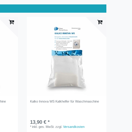
hine
Kalko Innova WS Kalkhelfer für Waschmaschine
13,90 € *
*
inkl. ges. MwSt.
zzgl.
Versandkosten