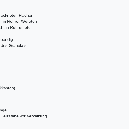
trockneten Flächen
n in Rohren/Geräten
cht in Rohren etc.
ebendig
n des Granulats
kkasten)
änge
 Heizstäbe vor Verkalkung