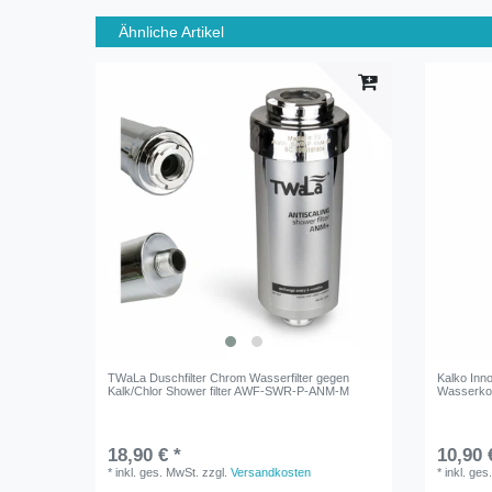
Ähnliche Artikel
TWaLa Duschfilter Chrom Wasserfilter gegen
Kalko Inno
Kalk/Chlor Shower filter AWF-SWR-P-ANM-M
Wasserko
18,90 € *
10,90 
*
inkl. ges. MwSt.
zzgl.
Versandkosten
*
inkl. ges