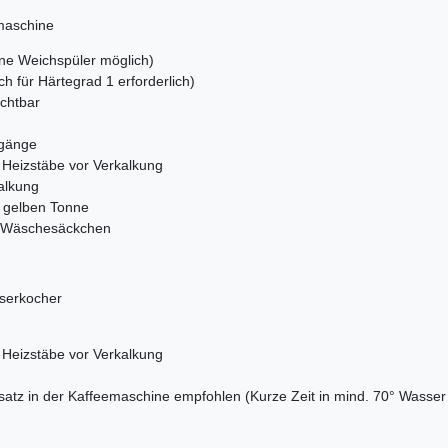
maschine
ne Weichspüler möglich)
 für Härtegrad 1 erforderlich)
chtbar
rgänge
 Heizstäbe vor Verkalkung
alkung
r gelben Tonne
m Wäschesäckchen
sserkocher
 Heizstäbe vor Verkalkung
satz in der Kaffeemaschine empfohlen (Kurze Zeit in mind. 70° Wasse