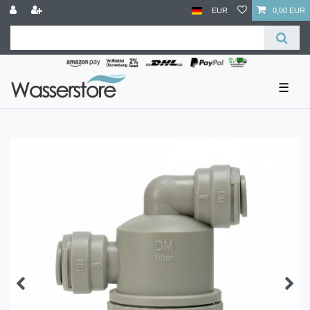
EUR
0,00 EUR
☰