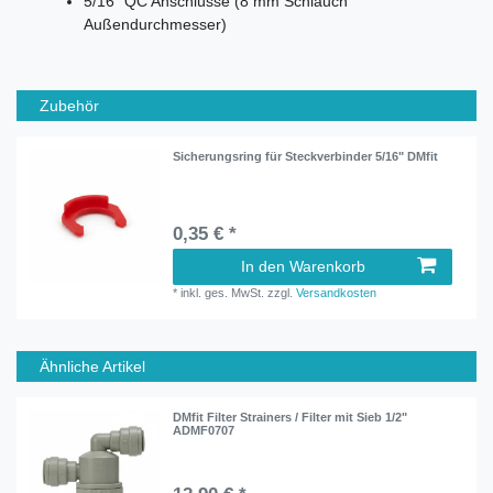
5/16" QC Anschlüsse (8 mm Schlauch
Außendurchmesser)
Zubehör
Sicherungsring für Steckverbinder 5/16" DMfit
0,35 € *
In den Warenkorb
*
inkl. ges. MwSt.
zzgl.
Versandkosten
Ähnliche Artikel
DMfit Filter Strainers / Filter mit Sieb 1/2"
ADMF0707