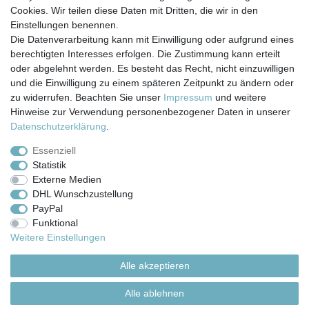
Cookies. Wir teilen diese Daten mit Dritten, die wir in den
Einstellungen benennen.
Die Datenverarbeitung kann mit Einwilligung oder aufgrund eines
berechtigten Interesses erfolgen. Die Zustimmung kann erteilt
Impressum
Daten­schutz­erklärung
AGB
oder abgelehnt werden. Es besteht das Recht, nicht einzuwilligen
und die Einwilligung zu einem späteren Zeitpunkt zu ändern oder
zu widerrufen. Beachten Sie unser
Impressum
und weitere
Barrierefreiheitserklärung
Widerrufs­recht
Hinweise zur Verwendung personenbezogener Daten in unserer
Daten­schutz­erklärung
.
Kontakt
Vertrag widerrufen
Essenziell
Statistik
Externe Medien
Versand- & Zahlungsbedingungen
DHL Wunschzustellung
PayPal
Funktional
© Copyright 2026 | Alle Rechte vorbehalten.
Weitere Einstellungen
Alle akzeptieren
Alle ablehnen