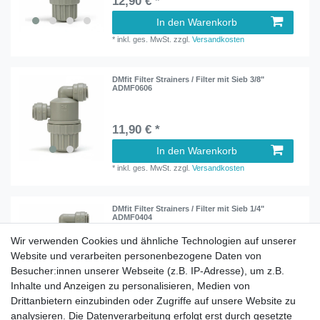
12,90 € *
In den Warenkorb
*
inkl. ges. MwSt.
zzgl.
Versandkosten
DMfit Filter Strainers / Filter mit Sieb 3/8"
ADMF0606
11,90 € *
In den Warenkorb
*
inkl. ges. MwSt.
zzgl.
Versandkosten
DMfit Filter Strainers / Filter mit Sieb 1/4"
ADMF0404
Wir verwenden Cookies und ähnliche Technologien auf unserer
Website und verarbeiten personenbezogene Daten von
9,90 € *
Besucher:innen unserer Webseite (z.B. IP-Adresse), um z.B.
In den Warenkorb
Inhalte und Anzeigen zu personalisieren, Medien von
*
inkl. ges. MwSt.
zzgl.
Versandkosten
Drittanbietern einzubinden oder Zugriffe auf unsere Website zu
analysieren. Die Datenverarbeitung erfolgt erst durch gesetzte