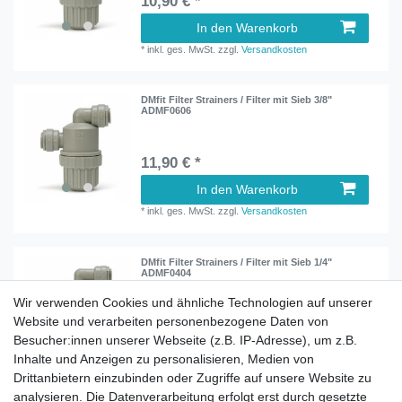
10,90 € *
In den Warenkorb
*
inkl. ges. MwSt.
zzgl.
Versandkosten
DMfit Filter Strainers / Filter mit Sieb 3/8"
ADMF0606
11,90 € *
In den Warenkorb
*
inkl. ges. MwSt.
zzgl.
Versandkosten
DMfit Filter Strainers / Filter mit Sieb 1/4"
ADMF0404
Wir verwenden Cookies und ähnliche Technologien auf unserer
Website und verarbeiten personenbezogene Daten von
9,90 € *
Besucher:innen unserer Webseite (z.B. IP-Adresse), um z.B.
In den Warenkorb
Inhalte und Anzeigen zu personalisieren, Medien von
*
inkl. ges. MwSt.
zzgl.
Versandkosten
Drittanbietern einzubinden oder Zugriffe auf unsere Website zu
analysieren. Die Datenverarbeitung erfolgt erst durch gesetzte