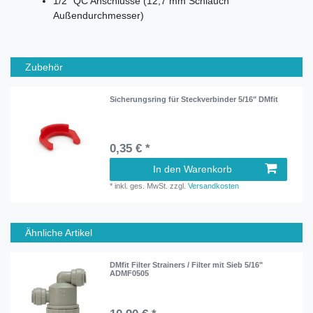
1/2" QC Anschlüsse (12,7 mm Schlauch
Außendurchmesser)
Zubehör
Sicherungsring für Steckverbinder 5/16" DMfit
0,35 € *
In den Warenkorb
*
inkl. ges. MwSt.
zzgl.
Versandkosten
Ähnliche Artikel
DMfit Filter Strainers / Filter mit Sieb 5/16"
ADMF0505