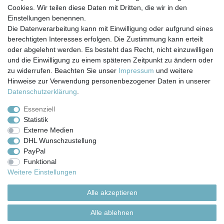
Cookies. Wir teilen diese Daten mit Dritten, die wir in den
Einstellungen benennen.
Die Datenverarbeitung kann mit Einwilligung oder aufgrund eines
berechtigten Interesses erfolgen. Die Zustimmung kann erteilt
Impressum
Daten­schutz­erklärung
AGB
oder abgelehnt werden. Es besteht das Recht, nicht einzuwilligen
und die Einwilligung zu einem späteren Zeitpunkt zu ändern oder
zu widerrufen. Beachten Sie unser
Impressum
und weitere
Barrierefreiheitserklärung
Widerrufs­recht
Hinweise zur Verwendung personenbezogener Daten in unserer
Daten­schutz­erklärung
.
Kontakt
Vertrag widerrufen
Essenziell
Statistik
Externe Medien
Versand- & Zahlungsbedingungen
DHL Wunschzustellung
PayPal
Funktional
© Copyright 2026 | Alle Rechte vorbehalten.
Weitere Einstellungen
Alle akzeptieren
Alle ablehnen