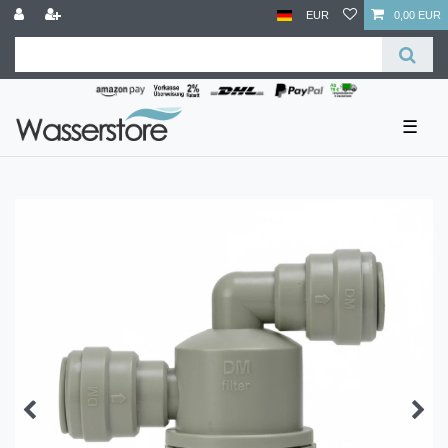
EUR
0,00 EUR
☰