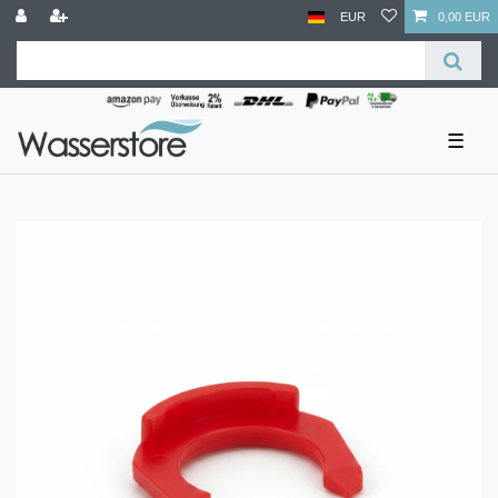
EUR
0,00 EUR
☰