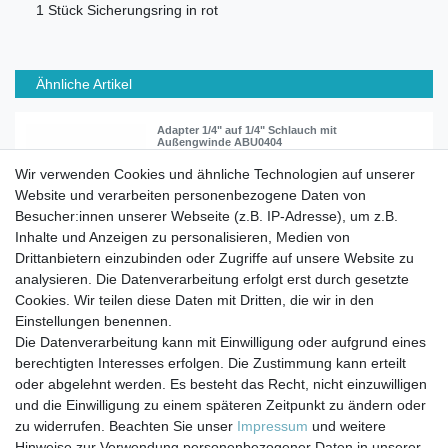
1 Stück Sicherungsring in rot
Ähnliche Artikel
Adapter 1/4" auf 1/4" Schlauch mit
Außengwinde ABU0404
Wir verwenden Cookies und ähnliche Technologien auf unserer
Website und verarbeiten personenbezogene Daten von
3,50 € *
Besucher:innen unserer Webseite (z.B. IP-Adresse), um z.B.
In den Warenkorb
Inhalte und Anzeigen zu personalisieren, Medien von
*
inkl. ges. MwSt.
zzgl.
Versandkosten
Drittanbietern einzubinden oder Zugriffe auf unsere Website zu
analysieren. Die Datenverarbeitung erfolgt erst durch gesetzte
Cookies. Wir teilen diese Daten mit Dritten, die wir in den
Einstellungen benennen.
Die Datenverarbeitung kann mit Einwilligung oder aufgrund eines
berechtigten Interesses erfolgen. Die Zustimmung kann erteilt
Impressum
Daten­schutz­erklärung
AGB
oder abgelehnt werden. Es besteht das Recht, nicht einzuwilligen
und die Einwilligung zu einem späteren Zeitpunkt zu ändern oder
zu widerrufen. Beachten Sie unser
Impressum
und weitere
Barrierefreiheitserklärung
Widerrufs­recht
Hinweise zur Verwendung personenbezogener Daten in unserer