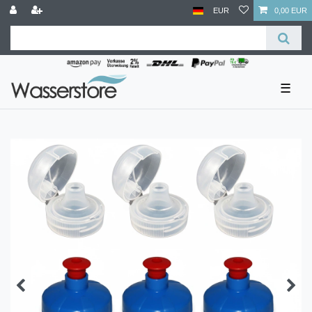
EUR
0,00 EUR
☰