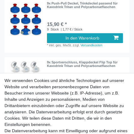
9x Push-Pull Deckel, Trinkdeckel passend für
Kavodrink Tritan und Polycarbonatflaschen
15,90 € *
9
Stück
| 1,77 € / Stück
In den Warenkorb
*
inkl. ges. MwSt.
zzgl.
Versandkosten
9x Sportverschluss, Klappdeckel Flip Top für
Kavodrink Tritan und Polycarbonatflaschen
Wir verwenden Cookies und ähnliche Technologien auf unserer
12,90 € *
Website und verarbeiten personenbezogene Daten von
9
Stück
| 1,43 € / Stück
Besucher:innen unserer Webseite (z.B. IP-Adresse), um z.B.
In den Warenkorb
Inhalte und Anzeigen zu personalisieren, Medien von
*
inkl. ges. MwSt.
zzgl.
Versandkosten
Drittanbietern einzubinden oder Zugriffe auf unsere Website zu
analysieren. Die Datenverarbeitung erfolgt erst durch gesetzte
Cookies. Wir teilen diese Daten mit Dritten, die wir in den
Einstellungen benennen.
Die Datenverarbeitung kann mit Einwilligung oder aufgrund eines