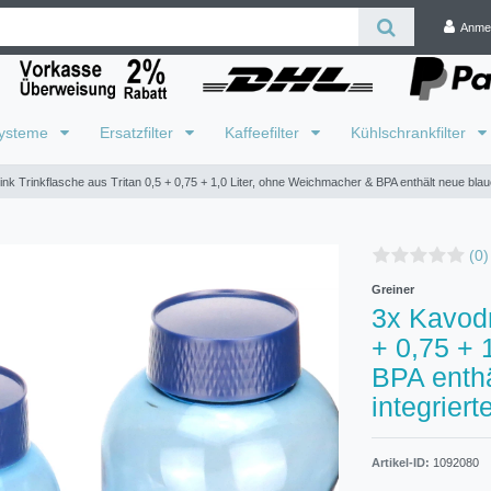
Anme
systeme
Ersatzfilter
Kaffeefilter
Kühlschrankfilter
nk Trinkflasche aus Tritan 0,5 + 0,75 + 1,0 Liter, ohne Weichmacher & BPA enthält neue blaue
(0)
Greiner
3x Kavodr
+ 0,75 + 
BPA enthä
integrier
Artikel-ID:
1092080