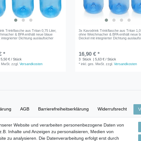
nk Trinkflasche aus Tritan 0,75 Liter,
3x Kavodrink Trinkflasche aus Tritan 1,0 
hmacher & BPA enthält neue blaue
ohne Weichmacher & BPA enthält neue b
 integrierter Dichtung auslaufsicher
Deckel mit integrierter Dichtung auslaufs
€ *
16,90 € *
 5,50 € / Stück
3
Stück
| 5,63 € / Stück
. MwSt.
zzgl.
Versandkosten
*
inkl. ges. MwSt.
zzgl.
Versandkosten
lärung
AGB
Barrierefreiheitserklärung
Widerrufs­recht
V
unserer Website und verarbeiten personenbezogene Daten von
Versand- & Zahlungsbedingungen
.B. Inhalte und Anzeigen zu personalisieren, Medien von
ite zu analysieren. Die Datenverarbeitung erfolgt erst durch