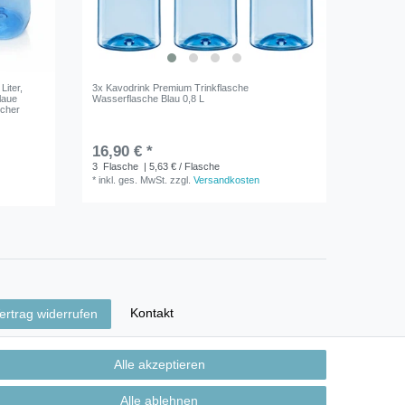
Liter,
3x Kavodrink Premium Trinkflasche
laue
Wasserflasche Blau 0,8 L
icher
16,90 € *
3
Flasche
| 5,63 € / Flasche
*
inkl. ges. MwSt.
zzgl.
Versandkosten
Kontakt
ertrag widerrufen
Alle akzeptieren
Alle ablehnen