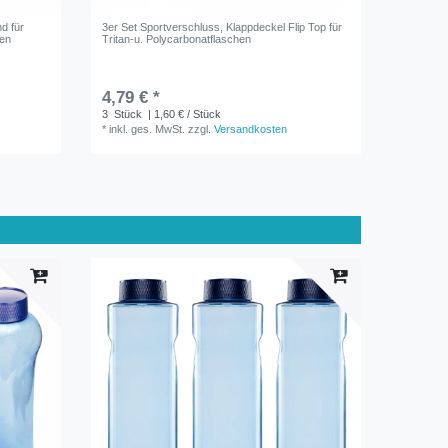
d für
3er Set Sportverschluss, Klappdeckel Flip Top für
hen
Tritan-u. Polycarbonatflaschen
4,79 € *
3
Stück
| 1,60 € / Stück
*
inkl. ges. MwSt.
zzgl.
Versandkosten