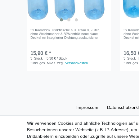
3x Kavodrink Trinkflasche aus Tritan 0,5 Liter,
3x Kavodri
ohne Weichmacher & BPA enthält neue blaue
ohne Weic
Deckel mit integrierter Dichtung auslaufsicher
Deckel mit
15,90 € *
16,50 
3
Stück
| 5,30 € / Stück
3
Stück
|
*
inkl. ges. MwSt.
zzgl.
Versandkosten
*
inkl. ges
Impressum
Daten­schutz­erk
Wir verwenden Cookies und ähnliche Technologien auf 
Besucher:innen unserer Webseite (z.B. IP-Adresse), um z
Drittanbietern einzubinden oder Zugriffe auf unsere Webs