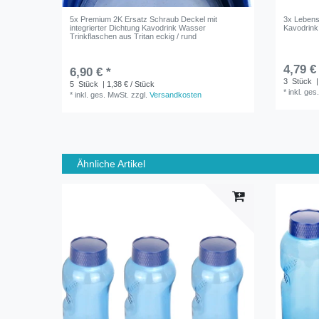
5x Premium 2K Ersatz Schraub Deckel mit
3x Lebens
integrierter Dichtung Kavodrink Wasser
Kavodrink
Trinkflaschen aus Tritan eckig / rund
4,79 €
6,90 € *
3
Stück
|
5
Stück
| 1,38 € / Stück
*
inkl. ges
*
inkl. ges. MwSt.
zzgl.
Versandkosten
Ähnliche Artikel