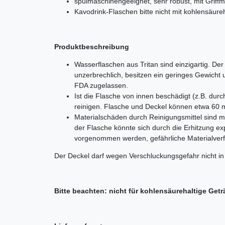
spülmaschinengeeignet, sehr robust, mit Griff
Kavodrink-Flaschen bitte nicht mit kohlensäure
Produktbeschreibung
Wasserflaschen aus Tritan sind einzigartig. Der
unzerbrechlich, besitzen ein geringes Gewicht
FDA zugelassen.
Ist die Flasche von innen beschädigt (z.B. du
reinigen. Flasche und Deckel können etwa 60 m
Materialschäden durch Reinigungsmittel sind mö
der Flasche könnte sich durch die Erhitzung exp
vorgenommen werden, gefährliche Materialver
Der Deckel darf wegen Verschluckungsgefahr nicht i
Bitte beachten: nicht für kohlensäurehaltige Getr