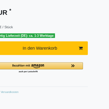
*
EUR
€ / Stück
tig Lieferzeit (DE): ca. 1-3 Werktage
In den Warenkorb
Versandkosten