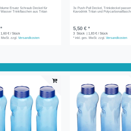
blume Ersatz Schraub Deckel für
3x Push-Pull Deckel, Trinkdeckel passen
 Wasser Trinkflaschen aus Tritan
Kavodrink Tritan und Polycarbonatflasc
 *
5,50 € *
 1,60 € / Stück
3
Stück
| 1,83 € / Stück
. MwSt.
zzgl.
Versandkosten
*
inkl. ges. MwSt.
zzgl.
Versandkosten