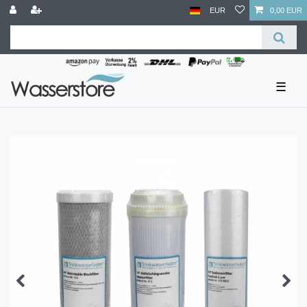
EUR
0,00 EUR
☰