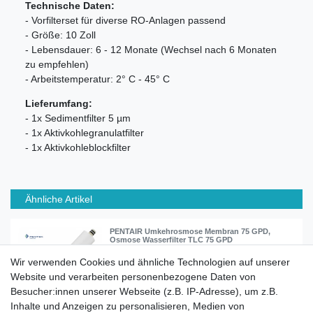
Technische Daten:
- Vorfilterset für diverse RO-Anlagen passend
- Größe: 10 Zoll
- Lebensdauer: 6 - 12 Monate (Wechsel nach 6 Monaten
zu empfehlen)
- Arbeitstemperatur: 2° C - 45° C
Lieferumfang:
- 1x Sedimentfilter 5 µm
- 1x Aktivkohlegranulatfilter
- 1x Aktivkohleblockfilter
Ähnliche Artikel
PENTAIR Umkehrosmose Membran 75 GPD,
Osmose Wasserfilter TLC 75 GPD
Wir verwenden Cookies und ähnliche Technologien auf unserer
Website und verarbeiten personenbezogene Daten von
39,90 € *
Besucher:innen unserer Webseite (z.B. IP-Adresse), um z.B.
In den Warenkorb
Inhalte und Anzeigen zu personalisieren, Medien von