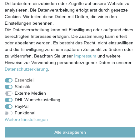
*
inkl. ges. MwSt.
zzgl.
Versandkosten
Drittanbietern einzubinden oder Zugriffe auf unsere Website zu
analysieren. Die Datenverarbeitung erfolgt erst durch gesetzte
Cookies. Wir teilen diese Daten mit Dritten, die wir in den
Einstellungen benennen.
Die Datenverarbeitung kann mit Einwilligung oder aufgrund eines
berechtigten Interesses erfolgen. Die Zustimmung kann erteilt
Impressum
Daten­schutz­erklärung
AGB
oder abgelehnt werden. Es besteht das Recht, nicht einzuwilligen
und die Einwilligung zu einem späteren Zeitpunkt zu ändern oder
zu widerrufen. Beachten Sie unser
Impressum
und weitere
Barrierefreiheitserklärung
Widerrufs­recht
Hinweise zur Verwendung personenbezogener Daten in unserer
Daten­schutz­erklärung
.
Kontakt
Vertrag widerrufen
Essenziell
Statistik
Externe Medien
Versand- & Zahlungsbedingungen
DHL Wunschzustellung
PayPal
Funktional
© Copyright 2026 | Alle Rechte vorbehalten.
Weitere Einstellungen
Alle akzeptieren