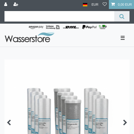
EUR
0,00 EUR
☰