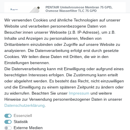
PENTAIR Umkehrosmose Membran 75 GPD,
Osmose Wasserfilter TLC 75 GPD
Wir verwenden Cookies und ähnliche Technologien auf unserer
Website und verarbeiten personenbezogene Daten von
39,90 € *
Besucher:innen unserer Webseite (z.B. IP-Adresse), um z.B.
In den Warenkorb
Inhalte und Anzeigen zu personalisieren, Medien von
*
inkl. ges. MwSt.
zzgl.
Versandkosten
Drittanbietern einzubinden oder Zugriffe auf unsere Website zu
analysieren. Die Datenverarbeitung erfolgt erst durch gesetzte
Cookies. Wir teilen diese Daten mit Dritten, die wir in den
Einstellungen benennen.
Die Datenverarbeitung kann mit Einwilligung oder aufgrund eines
berechtigten Interesses erfolgen. Die Zustimmung kann erteilt
Impressum
Daten­schutz­erklärung
AGB
oder abgelehnt werden. Es besteht das Recht, nicht einzuwilligen
und die Einwilligung zu einem späteren Zeitpunkt zu ändern oder
zu widerrufen. Beachten Sie unser
Impressum
und weitere
Barrierefreiheitserklärung
Widerrufs­recht
Hinweise zur Verwendung personenbezogener Daten in unserer
Daten­schutz­erklärung
.
Kontakt
Vertrag widerrufen
Essenziell
Statistik
Externe Medien
Versand- & Zahlungsbedingungen