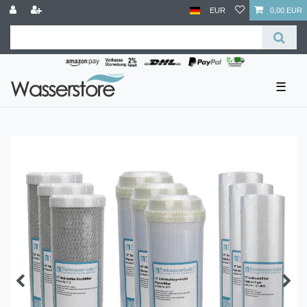
EUR
0,00 EUR
☰