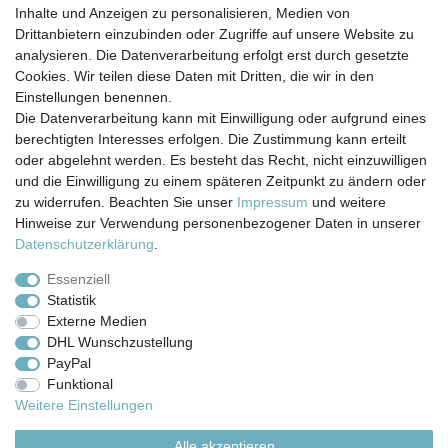
In den Warenkorb
Inhalte und Anzeigen zu personalisieren, Medien von
*
inkl. ges. MwSt.
zzgl.
Versandkosten
Drittanbietern einzubinden oder Zugriffe auf unsere Website zu
analysieren. Die Datenverarbeitung erfolgt erst durch gesetzte
Cookies. Wir teilen diese Daten mit Dritten, die wir in den
Einstellungen benennen.
Die Datenverarbeitung kann mit Einwilligung oder aufgrund eines
berechtigten Interesses erfolgen. Die Zustimmung kann erteilt
Impressum
Daten­schutz­erklärung
AGB
oder abgelehnt werden. Es besteht das Recht, nicht einzuwilligen
und die Einwilligung zu einem späteren Zeitpunkt zu ändern oder
zu widerrufen. Beachten Sie unser
Impressum
und weitere
Barrierefreiheitserklärung
Widerrufs­recht
Hinweise zur Verwendung personenbezogener Daten in unserer
Daten­schutz­erklärung
.
Kontakt
Vertrag widerrufen
Essenziell
Statistik
Externe Medien
Versand- & Zahlungsbedingungen
DHL Wunschzustellung
PayPal
Funktional
© Copyright 2026 | Alle Rechte vorbehalten.
Weitere Einstellungen
Alle akzeptieren