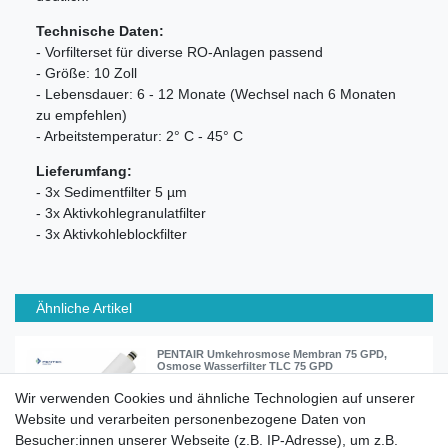
Technische Daten:
- Vorfilterset für diverse RO-Anlagen passend
- Größe: 10 Zoll
- Lebensdauer: 6 - 12 Monate (Wechsel nach 6 Monaten
zu empfehlen)
- Arbeitstemperatur: 2° C - 45° C
Lieferumfang:
- 3x Sedimentfilter 5 µm
- 3x Aktivkohlegranulatfilter
- 3x Aktivkohleblockfilter
Ähnliche Artikel
PENTAIR Umkehrosmose Membran 75 GPD,
Osmose Wasserfilter TLC 75 GPD
Wir verwenden Cookies und ähnliche Technologien auf unserer
Website und verarbeiten personenbezogene Daten von
39,90 € *
Besucher:innen unserer Webseite (z.B. IP-Adresse), um z.B.