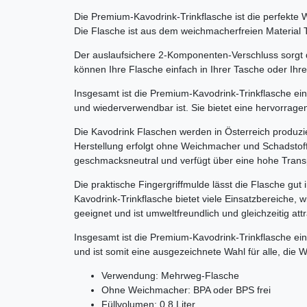
Die Premium-Kavodrink-Trinkflasche ist die perfekte 
Die Flasche ist aus dem weichmacherfreien Material Tr
Der auslaufsichere 2-Komponenten-Verschluss sorgt d
können Ihre Flasche einfach in Ihrer Tasche oder I
Insgesamt ist die Premium-Kavodrink-Trinkflasche ein
und wiederverwendbar ist. Sie bietet eine hervorragend
Die Kavodrink Flaschen werden in Österreich produzier
Herstellung erfolgt ohne Weichmacher und Schadstoff
geschmacksneutral und verfügt über eine hohe Transp
Die praktische Fingergriffmulde lässt die Flasche gu
Kavodrink-Trinkflasche bietet viele Einsatzbereiche, 
geeignet und ist umweltfreundlich und gleichzeitig attr
Insgesamt ist die Premium-Kavodrink-Trinkflasche eine
und ist somit eine ausgezeichnete Wahl für alle, die W
Verwendung: Mehrweg-Flasche
Ohne Weichmacher: BPA oder BPS frei
Füllvolumen: 0,8 Liter