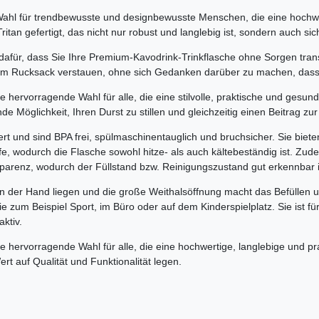
Wahl für trendbewusste und designbewusste Menschen, die eine hochwert
itan gefertigt, das nicht nur robust und langlebig ist, sondern auch si
afür, dass Sie Ihre Premium-Kavodrink-Trinkflasche ohne Sorgen trans
hrem Rucksack verstauen, ohne sich Gedanken darüber zu machen, das
e hervorragende Wahl für alle, die eine stilvolle, praktische und gesu
e Möglichkeit, Ihren Durst zu stillen und gleichzeitig einen Beitrag zur
t und sind BPA frei, spülmaschinentauglich und bruchsicher. Sie bieten
e, wodurch die Flasche sowohl hitze- als auch kältebeständig ist. Zud
arenz, wodurch der Füllstand bzw. Reinigungszustand gut erkennbar i
t in der Hand liegen und die große Weithalsöffnung macht das Befüllen
wie zum Beispiel Sport, im Büro oder auf dem Kinderspielplatz. Sie ist
aktiv.
 hervorragende Wahl für alle, die eine hochwertige, langlebige und prak
ert auf Qualität und Funktionalität legen.