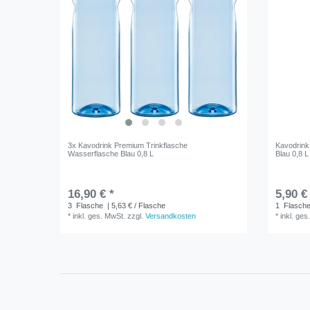
3x Kavodrink Premium Trinkflasche
Kavodrink
Wasserflasche Blau 0,8 L
Blau 0,8 L
16,90 € *
5,90 €
3
Flasche
| 5,63 € / Flasche
1
Flasch
*
inkl. ges. MwSt.
zzgl.
Versandkosten
*
inkl. ges