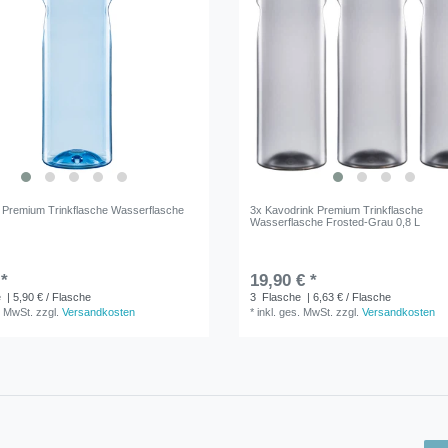
 Premium Trinkflasche Wasserflasche
3x Kavodrink Premium Trinkflasche
Wasserflasche Frosted-Grau 0,8 L
 *
19,90 € *
e
| 5,90 € / Flasche
3
Flasche
| 6,63 € / Flasche
. MwSt.
zzgl.
Versandkosten
*
inkl. ges. MwSt.
zzgl.
Versandkosten