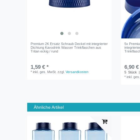
Premium 2K Ersatz Schraub Deckel mit integrierter
5x Premiu
Dichtung Kavodrink Wasser Trinkflaschen aus
integrier
Tritan eckig / rund
Trinkflasc
1,59 € *
6,90 €
*
inkl. ges. MwSt.
zzgl.
Versandkosten
5
Stück
|
*
inkl. ges
Ähnliche Artikel