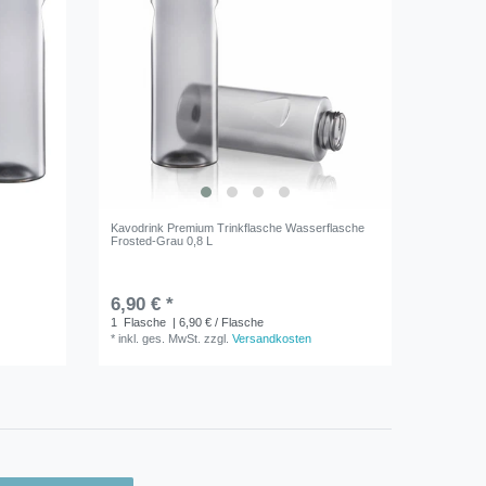
Kavodrink Premium Trinkflasche Wasserflasche
Frosted-Grau 0,8 L
6,90 € *
1
Flasche
| 6,90 € / Flasche
*
inkl. ges. MwSt.
zzgl.
Versandkosten