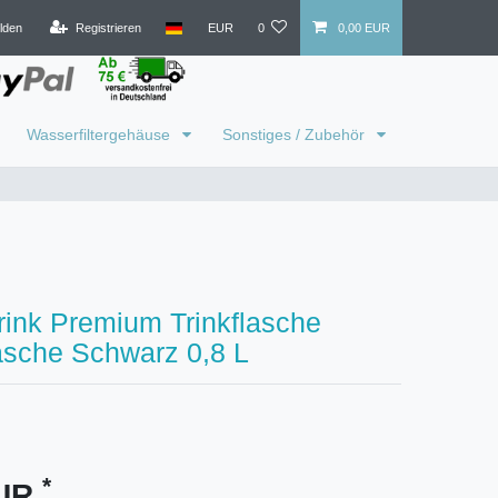
lden
Registrieren
EUR
0
0,00 EUR
Wasserfiltergehäuse
Sonstiges / Zubehör
ink Premium Trinkflasche
asche Schwarz 0,8 L
*
EUR