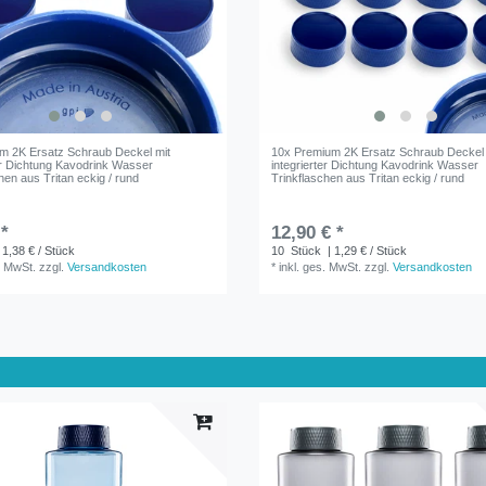
m 2K Ersatz Schraub Deckel mit
10x Premium 2K Ersatz Schraub Deckel 
ter Dichtung Kavodrink Wasser
integrierter Dichtung Kavodrink Wasser
hen aus Tritan eckig / rund
Trinkflaschen aus Tritan eckig / rund
 *
12,90 € *
 1,38 € / Stück
10
Stück
| 1,29 € / Stück
. MwSt.
zzgl.
Versandkosten
*
inkl. ges. MwSt.
zzgl.
Versandkosten