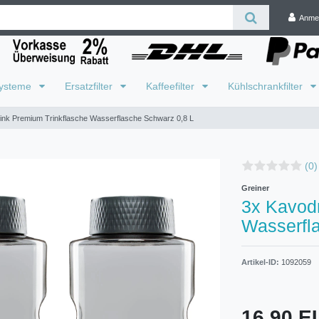
Anme
systeme
Ersatzfilter
Kaffeefilter
Kühlschrankfilter
ink Premium Trinkflasche Wasserflasche Schwarz 0,8 L
(0)
Greiner
3x Kavodr
Wasserfl
Artikel-ID:
1092059
16,90 