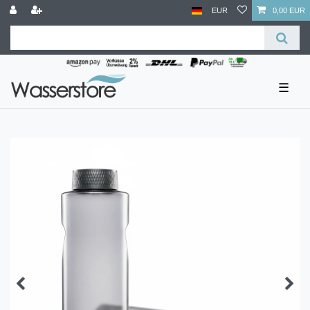
EUR
0,00 EUR
☰