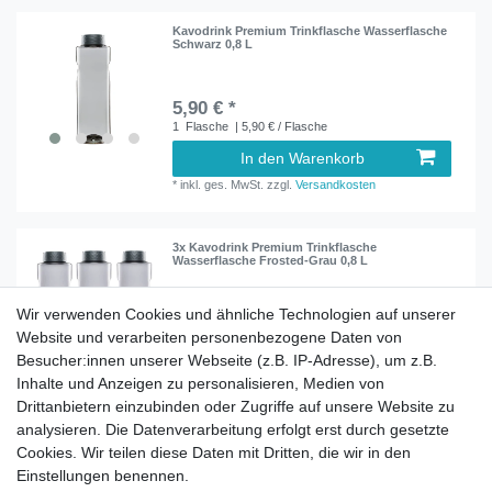
Kavodrink Premium Trinkflasche Wasserflasche
Schwarz 0,8 L
5,90 € *
1
Flasche
| 5,90 € / Flasche
In den Warenkorb
*
inkl. ges. MwSt.
zzgl.
Versandkosten
3x Kavodrink Premium Trinkflasche
Wasserflasche Frosted-Grau 0,8 L
Wir verwenden Cookies und ähnliche Technologien auf unserer
19,90 € *
Website und verarbeiten personenbezogene Daten von
3
Flasche
| 6,63 € / Flasche
Besucher:innen unserer Webseite (z.B. IP-Adresse), um z.B.
In den Warenkorb
Inhalte und Anzeigen zu personalisieren, Medien von
*
inkl. ges. MwSt.
zzgl.
Versandkosten
Drittanbietern einzubinden oder Zugriffe auf unsere Website zu
analysieren. Die Datenverarbeitung erfolgt erst durch gesetzte
Cookies. Wir teilen diese Daten mit Dritten, die wir in den
Einstellungen benennen.