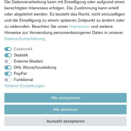
Die Datenverarbeitung kann mit Einwilligung oder aufgrund eines
berechtigten Interesses erfolgen. Die Zustimmung kann erteilt
Impressum
Daten­schutz­erklärung
AGB
oder abgelehnt werden. Es besteht das Recht, nicht einzuwilligen
und die Einwilligung zu einem späteren Zeitpunkt zu ändern oder
zu widerrufen. Beachten Sie unser
Impressum
und weitere
Barrierefreiheitserklärung
Widerrufs­recht
Hinweise zur Verwendung personenbezogener Daten in unserer
Daten­schutz­erklärung
.
Kontakt
Vertrag widerrufen
Essenziell
Statistik
Externe Medien
Versand- & Zahlungsbedingungen
DHL Wunschzustellung
PayPal
Funktional
© Copyright 2026 | Alle Rechte vorbehalten.
Weitere Einstellungen
Alle akzeptieren
Alle ablehnen
Auswahl akzeptieren