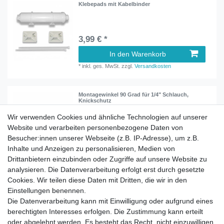
Klebepads mit Kabelbinder
3,99 € *
In den Warenkorb
*
inkl. ges. MwSt.
zzgl.
Versandkosten
Montagewinkel 90 Grad für 1/4" Schlauch,
Knickschutz
Wir verwenden Cookies und ähnliche Technologien auf unserer
Website und verarbeiten personenbezogene Daten von
ab 1,50 € *
Besucher:innen unserer Webseite (z.B. IP-Adresse), um z.B.
Artikel anzeigen
Inhalte und Anzeigen zu personalisieren, Medien von
*
inkl. ges. MwSt.
zzgl.
Versandkosten
Drittanbietern einzubinden oder Zugriffe auf unsere Website zu
analysieren. Die Datenverarbeitung erfolgt erst durch gesetzte
Cookies. Wir teilen diese Daten mit Dritten, die wir in den
Einstellungen benennen.
Die Datenverarbeitung kann mit Einwilligung oder aufgrund eines
berechtigten Interesses erfolgen. Die Zustimmung kann erteilt
Impressum
Daten­schutz­erklärung
AGB
oder abgelehnt werden. Es besteht das Recht, nicht einzuwilligen