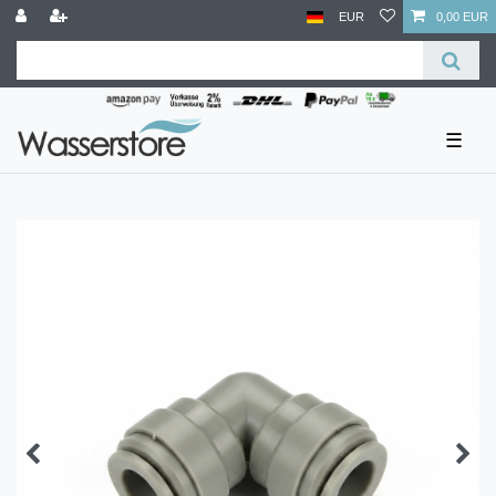
EUR
0,00 EUR
☰