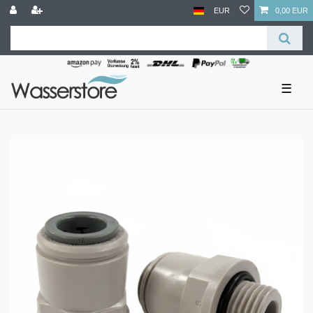
EUR
0,00 EUR
☰