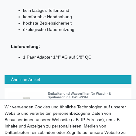
kein lästiges Teflonband
komfortable Handhabung
höchste Betriebsicherheit
ökologische Dauernutzung
Lieferumfang:
1 Paar Adapter 1/4" AG auf 3/8" QC
Ähnliche Artikel
Entkalker und Wasserfilter für Wasch- &
Spülmaschine AWF-WSM
Wir verwenden Cookies und ähnliche Technologien auf unserer
Website und verarbeiten personenbezogene Daten von
17,90 € *
Besucher:innen unserer Webseite (z.B. IP-Adresse), um z.B.
In den Warenkorb
Inhalte und Anzeigen zu personalisieren, Medien von
*
inkl. ges. MwSt.
zzgl.
Versandkosten
Drittanbietern einzubinden oder Zugriffe auf unsere Website zu