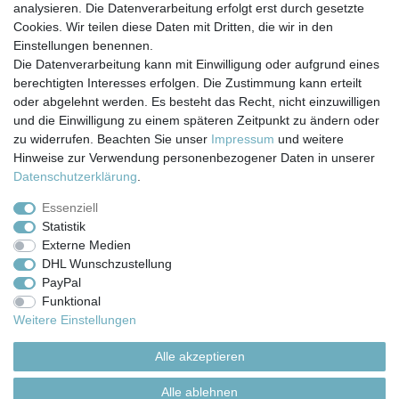
analysieren. Die Datenverarbeitung erfolgt erst durch gesetzte
Cookies. Wir teilen diese Daten mit Dritten, die wir in den
Einstellungen benennen.
Die Datenverarbeitung kann mit Einwilligung oder aufgrund eines
berechtigten Interesses erfolgen. Die Zustimmung kann erteilt
Impressum
Daten­schutz­erklärung
AGB
oder abgelehnt werden. Es besteht das Recht, nicht einzuwilligen
und die Einwilligung zu einem späteren Zeitpunkt zu ändern oder
zu widerrufen. Beachten Sie unser
Impressum
und weitere
Barrierefreiheitserklärung
Widerrufs­recht
Hinweise zur Verwendung personenbezogener Daten in unserer
Daten­schutz­erklärung
.
Kontakt
Vertrag widerrufen
Essenziell
Statistik
Externe Medien
Versand- & Zahlungsbedingungen
DHL Wunschzustellung
PayPal
Funktional
© Copyright 2026 | Alle Rechte vorbehalten.
Weitere Einstellungen
Alle akzeptieren
Alle ablehnen