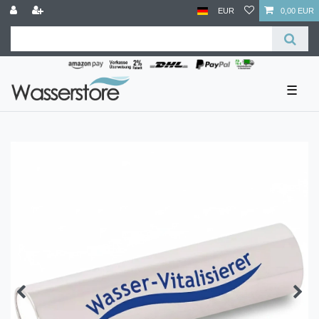
EUR
0,00 EUR
☰