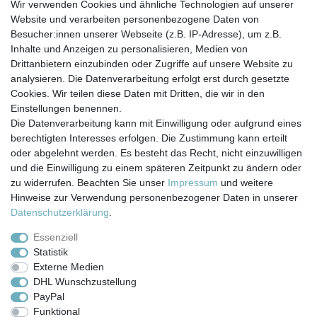
Wir verwenden Cookies und ähnliche Technologien auf unserer
Website und verarbeiten personenbezogene Daten von
33,45 € *
Besucher:innen unserer Webseite (z.B. IP-Adresse), um z.B.
In den Warenkorb
Inhalte und Anzeigen zu personalisieren, Medien von
*
inkl. ges. MwSt.
zzgl.
Versandkosten
Drittanbietern einzubinden oder Zugriffe auf unsere Website zu
analysieren. Die Datenverarbeitung erfolgt erst durch gesetzte
Cookies. Wir teilen diese Daten mit Dritten, die wir in den
Einstellungen benennen.
Die Datenverarbeitung kann mit Einwilligung oder aufgrund eines
berechtigten Interesses erfolgen. Die Zustimmung kann erteilt
Impressum
Daten­schutz­erklärung
AGB
oder abgelehnt werden. Es besteht das Recht, nicht einzuwilligen
und die Einwilligung zu einem späteren Zeitpunkt zu ändern oder
zu widerrufen. Beachten Sie unser
Impressum
und weitere
Barrierefreiheitserklärung
Widerrufs­recht
Hinweise zur Verwendung personenbezogener Daten in unserer
Daten­schutz­erklärung
.
Kontakt
Vertrag widerrufen
Essenziell
Statistik
Externe Medien
Versand- & Zahlungsbedingungen
DHL Wunschzustellung
PayPal
Funktional
© Copyright 2026 | Alle Rechte vorbehalten.