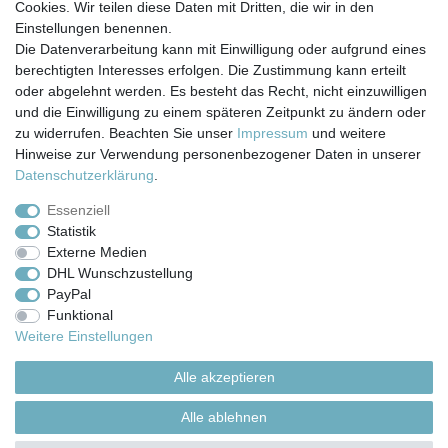
Cookies. Wir teilen diese Daten mit Dritten, die wir in den
Einstellungen benennen.
Die Datenverarbeitung kann mit Einwilligung oder aufgrund eines
berechtigten Interesses erfolgen. Die Zustimmung kann erteilt
Impressum
Daten­schutz­erklärung
AGB
oder abgelehnt werden. Es besteht das Recht, nicht einzuwilligen
und die Einwilligung zu einem späteren Zeitpunkt zu ändern oder
zu widerrufen. Beachten Sie unser
Impressum
und weitere
Barrierefreiheitserklärung
Widerrufs­recht
Hinweise zur Verwendung personenbezogener Daten in unserer
Daten­schutz­erklärung
.
Kontakt
Vertrag widerrufen
Essenziell
Statistik
Externe Medien
Versand- & Zahlungsbedingungen
DHL Wunschzustellung
PayPal
Funktional
© Copyright 2026 | Alle Rechte vorbehalten.
Weitere Einstellungen
Alle akzeptieren
Alle ablehnen