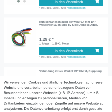
In den Warenkorb
*
inkl. ges. MwSt.
zzgl.
Versandkosten
Kühlschrankschlauch schwarz 6,4 mm 1/4"
Wasserschlauch Side by Side,Osmose,Aqua.
1,29 € *
1
Meter
| 1,29 € / Meter
In den Warenkorb
*
inkl. ges. MwSt.
zzgl.
Versandkosten
Verbindungsstück Winkel 1/4" DMFit, Kupplung
Wir verwenden Cookies und ähnliche Technologien auf unserer
Website und verarbeiten personenbezogene Daten von
3,99 € *
Besucher:innen unserer Webseite (z.B. IP-Adresse), um z.B.
In den Warenkorb
Inhalte und Anzeigen zu personalisieren, Medien von
*
inkl. ges. MwSt.
zzgl.
Versandkosten
Drittanbietern einzubinden oder Zugriffe auf unsere Website zu
analysieren. Die Datenverarbeitung erfolgt erst durch gesetzte