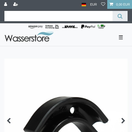
EUR
0,00 EUR
☰