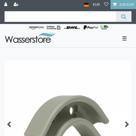
EUR
0,00 EUR
☰