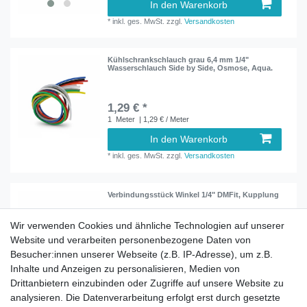
In den Warenkorb
*
inkl. ges. MwSt.
zzgl.
Versandkosten
Kühlschrankschlauch grau 6,4 mm 1/4"
Wasserschlauch Side by Side, Osmose, Aqua.
1,29 € *
1
Meter
| 1,29 € / Meter
In den Warenkorb
*
inkl. ges. MwSt.
zzgl.
Versandkosten
Verbindungsstück Winkel 1/4" DMFit, Kupplung
Wir verwenden Cookies und ähnliche Technologien auf unserer
Website und verarbeiten personenbezogene Daten von
3,99 € *
Besucher:innen unserer Webseite (z.B. IP-Adresse), um z.B.
In den Warenkorb
Inhalte und Anzeigen zu personalisieren, Medien von
*
inkl. ges. MwSt.
zzgl.
Versandkosten
Drittanbietern einzubinden oder Zugriffe auf unsere Website zu
analysieren. Die Datenverarbeitung erfolgt erst durch gesetzte