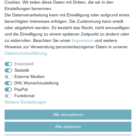
Cookies. Wir teilen diese Daten mit Dritten, die wir in den
Einstellungen benennen.
Die Datenverarbeitung kann mit Einwilligung oder aufgrund eines
berechtigten Interesses erfolgen. Die Zustimmung kann erteilt
Impressum
Daten­schutz­erklärung
AGB
oder abgelehnt werden. Es besteht das Recht, nicht einzuwilligen
und die Einwilligung zu einem späteren Zeitpunkt zu ändern oder
zu widerrufen. Beachten Sie unser
Impressum
und weitere
Barrierefreiheitserklärung
Widerrufs­recht
Hinweise zur Verwendung personenbezogener Daten in unserer
Daten­schutz­erklärung
.
Kontakt
Vertrag widerrufen
Essenziell
Statistik
Externe Medien
Versand- & Zahlungsbedingungen
DHL Wunschzustellung
PayPal
Funktional
© Copyright 2026 | Alle Rechte vorbehalten.
Weitere Einstellungen
Alle akzeptieren
Alle ablehnen